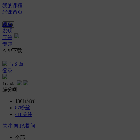
我的课程
米课首页
首页
发现
问答
专题
APP下载
写文章
登录
1daxia
缘分啊
1361
内容
87
粉丝
418
关注
关注
向TA提问
全部