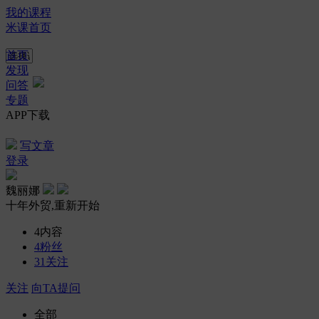
我的课程
米课首页
首页
发现
问答
专题
APP下载
写文章
登录
魏丽娜
十年外贸,重新开始
4
内容
4
粉丝
31
关注
关注
向TA提问
全部