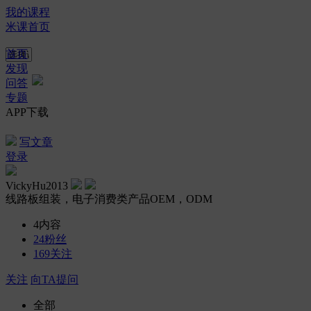
我的课程
米课首页
首页
发现
问答
专题
APP下载
写文章
登录
VickyHu2013
线路板组装，电子消费类产品OEM，ODM
4
内容
24
粉丝
169
关注
关注
向TA提问
全部