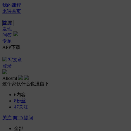
我的课程
米课首页
首页
发现
问答
专题
APP下载
写文章
登录
Aliceml
这个家伙什么也没留下
6
内容
8
粉丝
47
关注
关注
向TA提问
全部