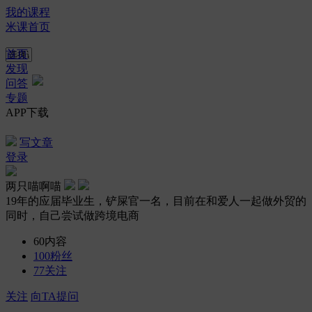
我的课程
米课首页
首页
发现
问答
专题
APP下载
写文章
登录
两只喵啊喵
19年的应届毕业生，铲屎官一名，目前在和爱人一起做外贸的
同时，自己尝试做跨境电商
60
内容
100
粉丝
77
关注
关注
向TA提问