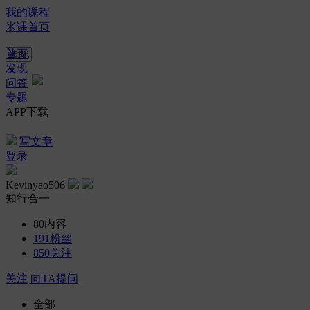
我的课程
米课首页
首页
发现
问答
专题
APP下载
写文章
登录
Kevinyao506
知行合一
80
内容
191
粉丝
850
关注
关注
向TA提问
全部