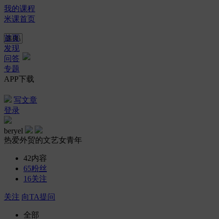
我的课程
米课首页
首页
发现
问答
专题
APP下载
写文章
登录
beryel
热爱外贸的文艺女青年
42
内容
65
粉丝
16
关注
关注
向TA提问
全部