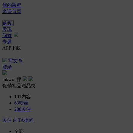
我的课程
米课首页
首页
发现
问答
专题
APP下载
写文章
登录
mkwuli萍
促销礼品赠品类
101
内容
63
粉丝
288
关注
关注
向TA提问
全部