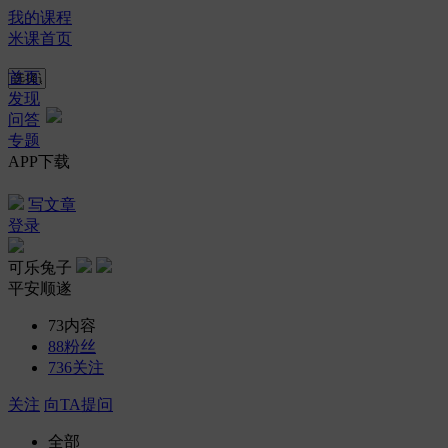
我的课程
米课首页
首页
发现
问答
专题
APP下载
写文章
登录
可乐兔子
平安顺遂
73
内容
88
粉丝
736
关注
关注
向TA提问
全部