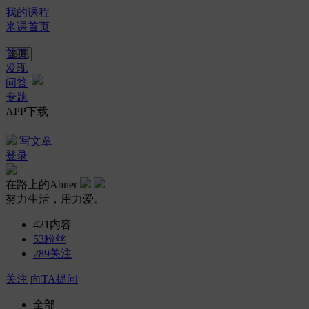
我的课程
米课首页
首页
发现
问答
专题
APP下载
写文章
登录
在路上的Abner
努力生活，用力爱。
421
内容
53
粉丝
289
关注
关注
向TA提问
全部