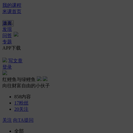
我的课程
米课首页
首页
发现
问答
专题
APP下载
写文章
登录
红鲤鱼与绿鲤鱼
向往财富自由的小伙子
858
内容
17
粉丝
20
关注
关注
向TA提问
全部