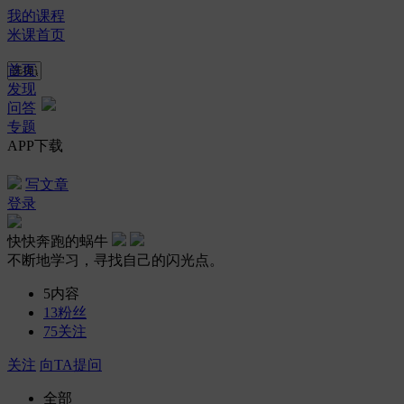
我的课程
米课首页
首页
发现
问答
专题
APP下载
写文章
登录
快快奔跑的蜗牛
不断地学习，寻找自己的闪光点。
5
内容
13
粉丝
75
关注
关注
向TA提问
全部