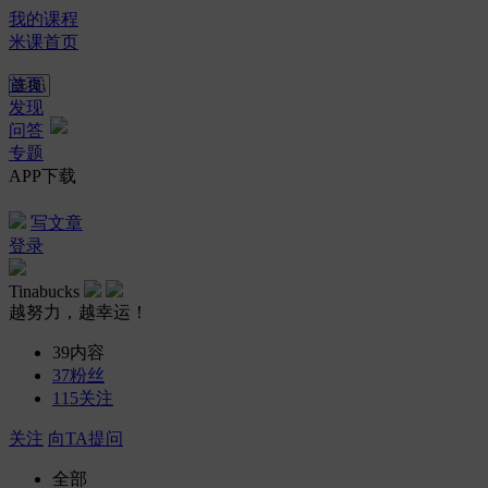
我的课程
米课首页
首页
发现
问答
专题
APP下载
写文章
登录
Tinabucks
越努力，越幸运！
39
内容
37
粉丝
115
关注
关注
向TA提问
全部