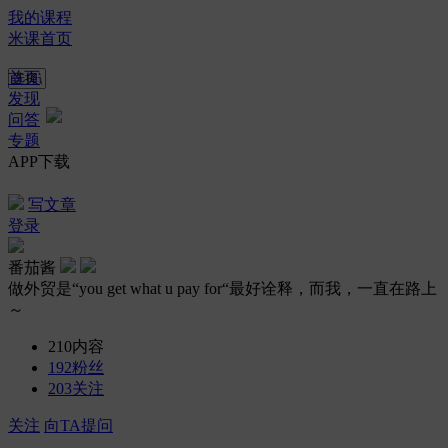
我的课程
米课首页
首页
发现
问答
专题
APP下载
写文章
登录
番茄酱
做外贸是“you get what u pay for“最好诠释，而我，一直在路上
～
210
内容
192
粉丝
203
关注
关注
向TA提问