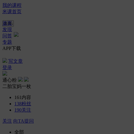
我的课程
米课首页
首页
发现
问答
专题
APP下载
写文章
登录
通心粉
二胎宝妈一枚
161
内容
138
粉丝
190
关注
关注
向TA提问
全部