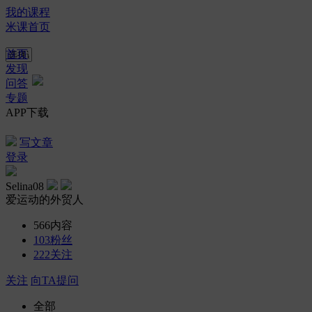
我的课程
米课首页
首页
发现
问答
专题
APP下载
写文章
登录
Selina08
爱运动的外贸人
566
内容
103
粉丝
222
关注
关注
向TA提问
全部