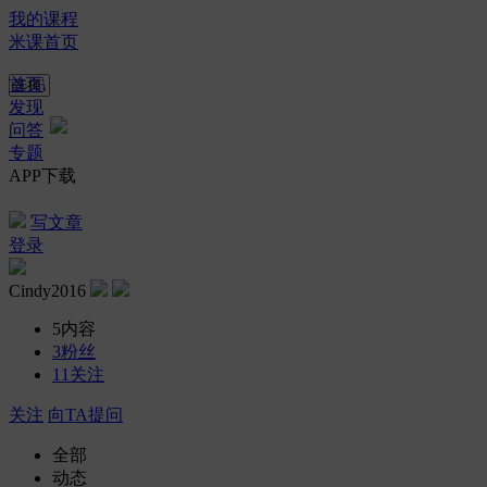
我的课程
米课首页
首页
发现
问答
专题
APP下载
写文章
登录
Cindy2016
5
内容
3
粉丝
11
关注
关注
向TA提问
全部
动态