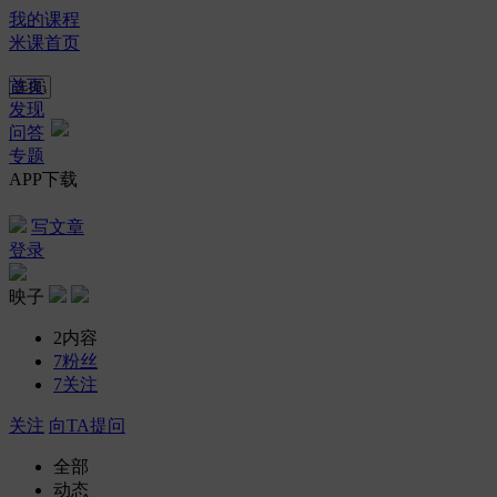
我的课程
米课首页
首页
发现
问答
专题
APP下载
写文章
登录
映子
2
内容
7
粉丝
7
关注
关注
向TA提问
全部
动态