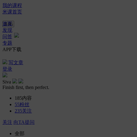
我的课程
米课首页
首页
发现
问答
专题
APP下载
写文章
登录
Siva
Finish first, then perfect.
185
内容
55
粉丝
235
关注
关注
向TA提问
全部