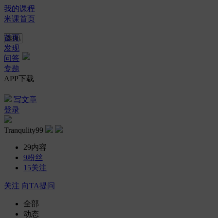
我的课程
米课首页
首页
发现
问答
专题
APP下载
写文章
登录
Tranqulity99
29
内容
9
粉丝
15
关注
关注
向TA提问
全部
动态