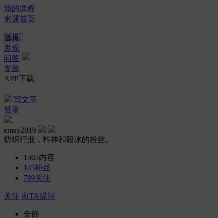
我的课程
米课首页
首页
发现
问答
专题
APP下载
写文章
登录
emay2019
纺织行业，料神和毅冰的粉丝。
1365
内容
145
粉丝
789
关注
关注
向TA提问
全部