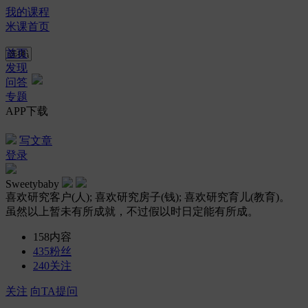
我的课程
米课首页
首页
发现
问答
专题
APP下载
写文章
登录
Sweetybaby
喜欢研究客户(人); 喜欢研究房子(钱); 喜欢研究育儿(教育)。
虽然以上暂未有所成就，不过假以时日定能有所成。
158
内容
435
粉丝
240
关注
关注
向TA提问