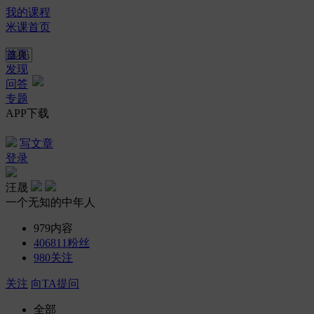
我的课程
米课首页
首页
发现
问答
专题
APP下载
写文章
登录
汪晟
一个无知的中年人
979
内容
406811
粉丝
980
关注
关注
向TA提问
全部