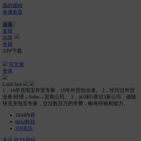
我的课程
米课首页
首页
发现
问答
专题
APP下载
写文章
登录
LuisChen
1，14年充电宝外贸专家，10年外贸创业者。 2，经历过外贸
业务/经理→Soho→贸易公司。 3，从0到1弄过3家公司，磁吸
快充充电宝专家，交过数百万的学费，略有经验和能力。
1934
内容
6632
粉丝
359
关注
关注
向TA提问