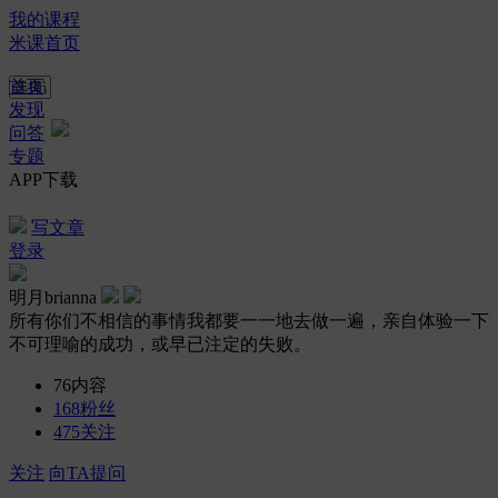
我的课程
米课首页
首页
发现
问答
专题
APP下载
写文章
登录
明月brianna
所有你们不相信的事情我都要一一地去做一遍，亲自体验一下
不可理喻的成功，或早已注定的失败。
76
内容
168
粉丝
475
关注
关注
向TA提问