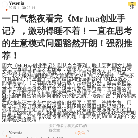
Yesenia
关
注
2015-11-30 22:14
一口气熬夜看完《Mr hua创业手
记》，激动得睡不着！一直在思考
的生意模式问题豁然开朗！强烈推
荐！
周六《Mr.Hua创业手记》刚从当当寄到，晚上要照顾女儿睡
觉，一直到11点多才开始看，熬夜几乎都看完了，周日白天
又把书里最后几篇文章看了，基本上是边看边在书上做笔
记。我大概2年前报米课之前就看过MR HUA的连载，本来不
打算买的，但是看了一个米粉说Mr hua推荐的《MBA教不了
的创富课》（下载的免费电子版）觉得特别好，就赶紧把创
业手记买了，真是看得太及时了！因为最近一直在思考一些
事情，突然觉得豁然开朗，决定转变生意思路，开始新的方
向！花了两天用X mind把读书笔记整理了一下，越看越觉得
Mr hua把自己的亲身创业经历分析总结、倾囊而出，真的很感
谢！
在此推荐还在迷茫中的米粉们赶紧买了看看，选错方向、用
错方法再努力也是越做越累，好多错误我们也许早就犯过、
或者现在正在犯，却没有意识到，没有深度思考和分析过自
己目前的状况，看完Mr hua的经验和总结也许会像我一样想明
白很多事，会知道该思考哪些问题！非常赞同Mr hua说的：必
须学会深度思考！
关注作者，看更多TA的
好文章
Yesenia
+关注