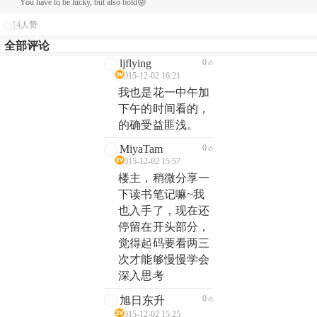
You have to be lucky, but also bold😜
14人赞
全部评论
ljflying
0
2015-12-02 16:21
我也是花一中午加
下午的时间看的，
的确受益匪浅。
MiyaTam
0
2015-12-02 15:57
楼主，稍微分享一
下读书笔记嘛~我
也入手了，现在还
停留在开头部分，
觉得起码要看两三
次才能够慢慢学会
深入思考
0
旭日东升
2015-12-02 15:25