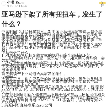
小满-Eson
关
注
2015-12-14 14:47
亚马逊下架了所有扭扭车，发生了
什么？
中国时间12月12日星期六，对中国亚马逊卖家来说，是个黑
色星期六。因为他们都收到亚马逊传来的噩耗，几乎所有卖
扭扭车的链接全部被移除。并且伴随账户大量资金被冻结，
这个对卖家来说几乎是毁灭性打击，还有一部分漂在海上筹
备圣诞节销售的，或者已经在海外仓的货物，怎么办？
12月14日凌晨，笔者打开亚马逊，除了几个卖平衡车的卖家
的产品还在，找不到更多的链接了（看来那几个卖家不一
般）。
亚马逊做了什么
1. 对所有销售扭扭车的卖家的物品链接全部强制下架。
2.并且强制冻结账户资金，最长达90天，如果期间有纠纷，会
强制退款。
3.亚马逊发邮件给所有购买过扭扭车的买家，提醒买家如果出
于安全考虑可以退货。(已经有不少亚马逊卖家当天就收到上
百个退货请求)
原因是什么
首先解读一下亚马逊给卖家发的邮件。
loading...
大致意思是，你在亚马逊的物品链接被移除，因为涉及到扭
扭车这款非常有争议的产品。如果你想继续售卖这款产品，
必须满足以下2个条件：
1. 提供你所出售的扭扭车相关的资质文件或者证书，包括UN 
38.3 (电池认证), UL 1642 (电池认证), and UL 60950-1 (充电器
认证).
2.提供证据证明你的销售产品不属于侵权产品，还须提供相关
的为你产品和公司辩护的律师联系方式。因为我们收到来自
该产品的专利持有者Razor USA LLC的告知，该专利号为No. 
8,738,278。
3.有疑问可直接联系Razor公司