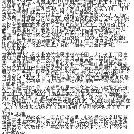
学老师，这位大学老师通过这个概念，把自动调节平衡改为
机械调节平衡，  从而真正的把这个产品设计出来， 并且这位
大学老师也在中国和美国申请了发明专利和外观专利。 并且
这位大学老师建立了一个公司，就是骑客公司。
骑客公司在深圳给了很多工厂授权，每家收取10w 人民币的
授权费，并且每台产品要贴10块钱的授权标签。  深圳大部分
工厂都是规规矩矩给了骑客的授权费和授权标签费。所以大
家以为专利问题基本解决，就开始大干快上，从9月份开始，
深圳大概保守估计新成立了600家平衡车工厂，很多平板电
脑，电子烟甚至行业跨度比较大的企业都进军平衡车行业。
扭扭车今年被行内称之为拉动中国GDP和出口的黑马产品。
然而，11月底，一个美国公司razor给了1000w 美金从Shane 
Chen取得了美国的独家销售权。12月12日，亚马逊接到razor
律师的投诉，将亚马逊上所有的平衡车产品全部删除。
引发的反考
1.知识产权
首先中国大部分企业的传统思维根深蒂固，大部分工厂最喜
欢就是把外国研发出来的产品直接山寨，然后低价售卖，捞
完一笔马上转产品。这些企业完全无视品牌、无视知识产
权，无视创新。甚至还有某些企业一模一样山寨国外公司研
发出来的并且已经申请了专利的产品，竟然自豪地打上“独家
研发全宇宙首创颠覆性创新”的标签，自欺欺人的企业能走多
远？未来五到十年，将是中国传统制造业高速转型的时代，
将是知识产权的天下。 扭扭车这一波产品的血淋淋教训只是
一个开始，必将会把国人知识产权观念推向一个新的高度。
2.商业逻辑
外国人卖一款产品，会费尽心思去研究怎么把它卖得更高价
钱。 而国内大部分人却是考虑怎么卖得更便宜！你卖1000元
赚500， 那我卖600！！我还要想办法赚500！怎么做到的？ 
向厂家压价啊！厂家也要保证一定利润，怎么办？产品里面
少10颗螺丝5节电池一块主板还是能用的，反正能保证卖家在
付款时候产品是正常的就行。甚至更恶劣的卖家，我就卖
150！！我就赚20就够了！薄利多销！别跟我谈售后！卖了再
说！
3.跟风思维
看到一个产品那么火，进入门槛又低，那还等什么？赶紧卷
起袖子冲进去先啊。对产品的了解、对质量的把控仅仅来源
于自己本身就半桶水的无良厂家洗脑式的忽悠。作为卖家你
接触产品的次数比你一年回老家的次数还少，你不下地狱谁
下地狱？
4.谁是赢家