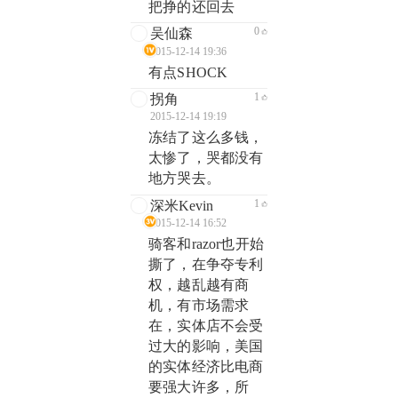
把挣的还回去
0
吴仙森
2015-12-14 19:36
有点SHOCK
1
拐角
2015-12-14 19:19
冻结了这么多钱，
太惨了，哭都没有
地方哭去。
1
深米Kevin
2015-12-14 16:52
骑客和razor也开始
撕了，在争夺专利
权，越乱越有商
机，有市场需求
在，实体店不会受
过大的影响，美国
的实体经济比电商
要强大许多，所