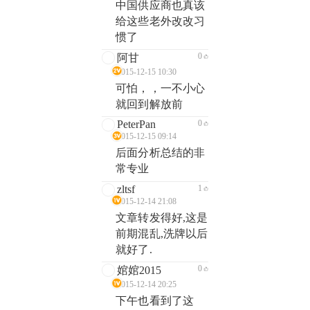
中国供应商也真该
给这些老外改改习
惯了
0
阿甘
2015-12-15 10:30
可怕，，一不小心
就回到解放前
PeterPan
0
2015-12-15 09:14
后面分析总结的非
常专业
zltsf
1
2015-12-14 21:08
文章转发得好,这是
前期混乱,洗牌以后
就好了.
0
婠婠2015
2015-12-14 20:25
下午也看到了这