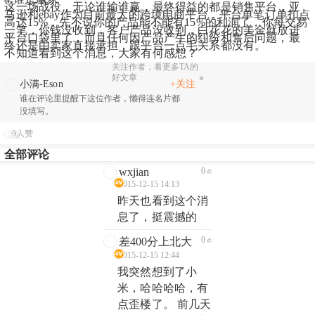
这一场战役，无论谁输谁赢，最终得益的都是销售平台，亚
马逊和ebay作为目前最大的跨境电商平台，平台单笔订单扣点
高达15%，先不说你的产品能不能有15%的利润了，你每交易
一笔，你钱没收到，客户产品没收到，白花花的美金就放进
平台口袋里了，而且任何因产品产生的纠纷和售后问题，最
终还是由卖家直接承担，跟平台一点毛关系都没有。
不知道看到这个消息，大家有何感想？
关注作者，看更多TA的
好文章
+关注
小满-Eson
谁在评论里提醒下这位作者，懒得连名片都
没填写。
9人赞
全部评论
wxjian
0
2015-12-15 14:13
昨天也看到这个消
息了，挺震撼的
0
差400分上北大
2015-12-15 12:44
我突然想到了小
米，哈哈哈哈，有
点歪楼了。 前几天