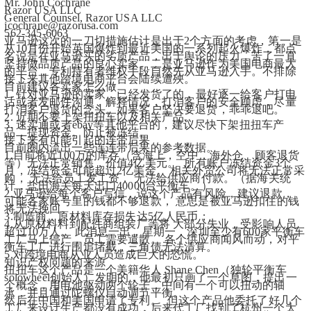
Mr. John Cochrane
Razor USA LLC
General Counsel, Razor USA LLC
jcochrane@razorusa.com
562-345-6063
亚马逊这次的一刀切措施估计是出于2个方面的考虑，第一是
从10月份开始英国爆炸到最近美国的一系列起火爆炸，都点
名说是在亚马逊买的劣质产品，出于舆论的压力，苦了一直
坚持做品质产品的良心卖家。二是亚马逊作为美国电商最大
的平台，专利持有者维权手段自然先从亚马逊入手。不排除
接下来其他跨境电商平台会陆续遭殃。
目前建议各卖家怎么做
1. 针对亚马逊的卖家，已经发货了的，最好逐一给客户打电
话或者发邮件沟通，解释情况，打消客户的安全顾虑，尽量
打消客户退货的念头。如果客户坚决要退货，乖乖退吧。
2. 近期不要上架扭扭车以及相关产品。
3. 速卖通或者ebay等其他平台的，建议尽快下架扭扭车产
品，提现资金。防止被冻结。
接下来有可能引起的连带后果
目前圈内流出一些连连带后果的参考数据。
1.目前将近100万的库存（含海上，空中，海外仓、顾客退货
等）无法正常销售，价值4亿美元。  所有账户冻结资金3个
月，冻结资金可能超过2亿美金。 相关外贸公司将无法正常采
购， 无法给员工发工资， 无法给供应商付款。（据海关统
计，盐田海关每天出口40000台平衡车。）
2.亚马逊给每个客户写信，说这个产品有风险，建议退款， 
可能各家账号里的钱都不够退款， 意思是被亚马逊扣住的钱
将无法挽回。
3.制造商，原材料库存损失达5亿人民币；
4.从原材料料到配件商组装厂等将 大部分失业，受影响人员
超过10万人。 此消息一出，星期一，深圳至少有600家平衡车
工厂马上停产，员工需要遣散。 各个供应商闻风而动，对平
衡车工厂进行围追堵截，三角债无法清算。
5.对跨境电商从业人员造成巨大的恐慌。
知识产权问题的来源
扭扭车这个产品是一个美籍华人 Shane Chen（独轮平衡车
solowheel创始人）发明的，他最初只画了一个草图，提出一
个概念，用电池驱动两个轮子，中间有一个可以扭动的轴
承，并且通过陀螺仪自动调节平衡。
然后在中国和美国申请了专利。  但这个产品他委托了好几个
工厂来设计生产都没有成功，后来代工厂找到了杭州一个大