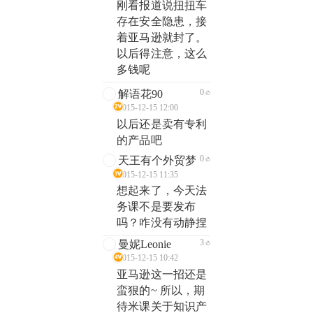
刚看报道说扭扭车
存在安全隐患，接
着亚马逊就封了。
以后得注意，这么
多钱呢
0
解语花90
2015-12-15 12:00
以后还是卖有专利
的产品吧
0
天王有个外贸梦
2015-12-15 11:35
想起来了，今天法
务课不是要发布
吗？咋没有动静捏
3
曼妮Leonie
2015-12-15 10:42
亚马逊这一招还是
蛮狠的~ 所以，期
待米课关于知识产