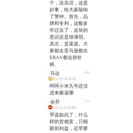
个，说实话，这是
好事，给大家敲响
了警钟。首先，品
牌和专利，这般多
年过去了，这块的
意识还是很薄弱。
其次，是渠道。大
家都去亚马逊都去
EBAY都去拼价
格。
0
马达
2015-12-14 20:19
呵呵小米九号还没
进来撕逼哪
1
余乔
2015-12-14 20:05
早该如此了，什么
样的货都卖，只顾
眼前利益，迟早要