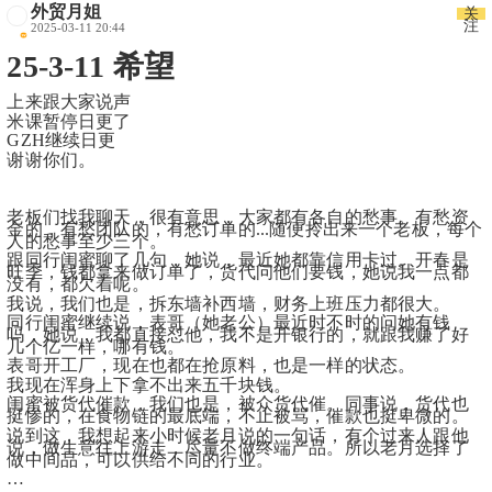
外贸月姐
关
注
2025-03-11 20:44
25-3-11 希望
上来跟大家说声
米课暂停日更了
GZH继续日更 
谢谢你们。
老板们找我聊天，很有意思，大家都有各自的愁事。有愁资
金的，有愁团队的，有愁订单的...随便拎出来一个老板，每个
人的愁事至少三个。 
跟同行闺蜜聊了几句，她说，最近她都靠信用卡过。开春是
旺季，钱都拿来做订单了，货代问他们要钱，她说我一点都
没有，都欠着呢。 
我说，我们也是，拆东墙补西墙，财务上班压力都很大。
同行闺蜜继续说，表哥（她老公）最近时不时的问她有钱
吗，她说，我都直接怼他，我不是开银行的，就跟我赚了好
几个亿一样，哪有钱。
表哥开工厂，现在也都在抢原料，也是一样的状态。
我现在浑身上下拿不出来五千块钱。
闺蜜被货代催款，我们也是，被众货代催。同事说，货代也
挺惨的，在食物链的最底端，不止被骂，催款也挺卑微的。
说到这，我想起来小时候老月说的一句话，有个过来人跟他
说，做生意往上游走，尽量不做终端产品。所以老月选择了
做中间品，可以供给不同的行业。
… 