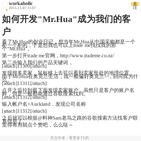
workaholic
关
注
2015-11-07 15:07
如何开发"Mr.Hua"成为我们的客
户
看了Mr.Hua的创业日记，想当年Mr.Hua从中国采购都是一个
柜一个柜的，于是想我也可以上trade me找找我的那
个“Mr.Hua”。
第一步打开trade me官网，http://www.trademe.co.nz/
第二步输入我们的产品关键词，
[attach]11309[/attach]
发现很多卖家，鼠标移上去可以看到卖家所处的地理位置，
由于Mr.Hua在奥克兰生活，我一般偏好奥克兰><, 别问我为什
么。
[attach]11311[/attach]
点开之后拉到最下面发现卖家账户，虽然只是客户的账户名
称，但是一般都能通过谷歌搜索找到。
[attach]11312[/attach]
输入帐户名+Auckland，发现公司名称
[attach]11312[/attach]
之后就可以根据@料神Sam老鸟之路的谷歌搜索方法找客户联
系信息了。
觉得有用就点个赞吧，么么哒～
关注作者，看更多TA的