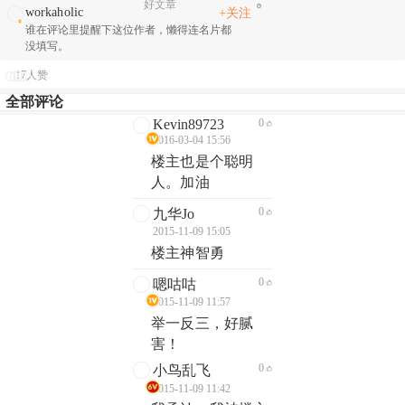
好文章
workaholic
+关注
谁在评论里提醒下这位作者，懒得连名片都
没填写。
17人赞
全部评论
Kevin89723
0
2016-03-04 15:56
楼主也是个聪明
人。加油
0
九华Jo
2015-11-09 15:05
楼主神智勇
0
嗯咕咕
2015-11-09 11:57
举一反三，好腻
害！
0
小鸟乱飞
2015-11-09 11:42