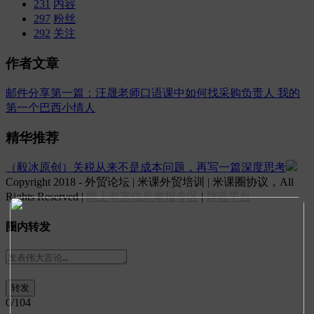
231
内容
297
粉丝
292
关注
作者文章
邮件分享第一篇：汪晟老师口语课中如何找采购负责人
我的
第一个巴西小情人
精华推荐
（毅冰原创）关税从来不是成本问题，再写一篇深度思考
Copyright 2018 - 外贸论坛 | 米课外贸培训 | 米课圈协议，All
Rights Reserved |
网上有害信息举报专区
|
辟谣平台
圈内转发
0
/104