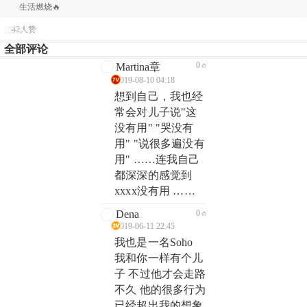
生活燃烧🔥
42人赞
全部评论
0
Martina章
2019-08-10 04:18
想到自己，我也经
常会对儿子说"这
没有用" "哭没有
用" "说很多遍没有
用" ……连我自己
都深深的感觉到
xxxx没有用 ……
Dena
0
2019-06-11 22:45
我也是一名Soho
我和你一样有个儿
子 不过他才会走路
不久 他的很多行为
已经超出我的想象