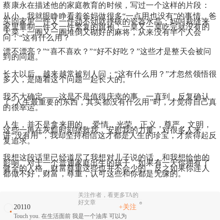
蔡康永在描述他的家庭教育的时候，写过一个这样的片段：
从小，我就眼睁睁看着爸妈做很多“一点用也没有”的事情。爸
买回家里一件又一件动不动就摔破的瓷器水晶；妈叫裁缝来
家里量制一件又一件繁复的旗袍；一桌又一桌吃完就没有的
大菜；一圈又一圈堆倒又砌好的麻将，从来没有半个人会
问：“这有什么用？
漂不漂亮？”“喜不喜欢？”“好不好吃？”这些才是整天会被问
到的问题。
长大以后，越来越常被别人问：“这有什么用？”才忽然领悟很
多人，是随着这个问题一起长大的。
我不大确定——这是不是值得庆幸的事。一直到，反复确认
了“人生最重要的东西，其实都没有什么用”时，才觉得自己真
的很幸运。
人生，并不是拿来用的。 爱情，光荣，正义，尊严，文明，
这些一再在灰黯时刻拯救我、安慰我的力量，对很多人来
讲“没有用”，我却坚持相信这才都是人生的珍宝，才禁得起反
复追求。
我想这段话里已经道尽了我想对儿子说的话，和我想给他的
影响。对于一个普通家庭出生的孩子，如果有一天你拥有了
健全的人格，财富尊重这些也并不会少的。反之如果你连人
都做不好，财富，尊重，认可这些和你都是无缘的。
关注作者，看更多TA的
好文章
20110
+关注
Touch you. 在生活面前 我是一个油库 可以为