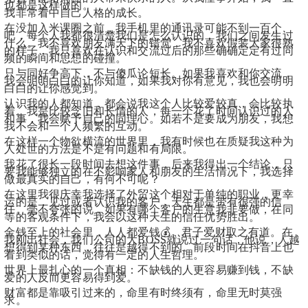
也都是这样做的。
我非常看中自己人格的成长。
在没加入米课圈之前，我手机里的通讯录可能不到一百个
吧，每个人我都很清楚我们是怎么认识的，我们之间发生过
什么。我不喜欢朋友满天下的错觉，我不喜欢假装大家很熟
的样子，我只喜欢在认识和交流过后的那些确确定定有过同
频的瞬间和思想的碰撞。
只与同好争高下，不与傻瓜论短长。如果我喜欢和你交流，
我会明明白白的让你知道，如果我对你有意见，我也会明明
白白的让你感觉到。
认识我的人都知道，都会说我这个人比较爱较真，会比较执
着。我是比较念旧和长情的人，每一个花了时间认识过的人
和事，我会赋予自己的同理心。如若不是要成为朋友，我想
我不会和一个人频繁的互动。
在这样一个物欲横流的世界里，我有时候也在质疑我这种为
人处世的方法是不是有问题和有局限。
我花了很长一段时间去想这件事，后来我得出一个结论，只
要我能够独立的在不影响家人和朋友的生活情况下，我选择
做最真实的自己，有何不可呢？
在这里我很庆幸我选择了外贸这个相对于单纯的职业，更幸
运的是，见过或者认识我的客户，天生都是带有很强的信
任。毫不夸张的说，如果有哪个客户的生意我非要做，在同
等的客观条件下，我会以这种天生的信任优势胜出。
金钱至上的社会里，人人都爱钱💰。君子爱财取之有道。在
我刚出社会，我们公司的大BOSS就说过一句话，他说，人越
想得到某种东西，往往是越得不到的。前段时间在抖音上也
看到类似的话，觉得有一定的人生哲理。
世界上最扎心的一个真相：不缺钱的人更容易赚到钱，不缺
爱的人反而更容易得到爱。
财富都是靠吸引过来的，命里有时终须有，命里无时莫强
求。