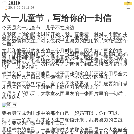
20110
关
注
2019-06-01 11:36
六一儿童节，写给你的一封信
今天是六一儿童节，儿子不在身边。
从我怀上他的那个时候开始，我一直带着一种对一个新的生
命的好奇心和敬畏心，从他出生到他两岁，我给予了我能给
予的热情和关注。可以说我一直努力的想用双手来托住这个
生命。
在我和他最近的相处的三个月时间里，因为有了更多的事
情，陪伴他的时间少了很多。他对母亲的这种粘度和在妈妈
身上能找到的那种安全感也直线下降。很多次，我跟他说，
妈妈陪你玩，都会被这小东西拒绝。也许这是他表达他不愉
快的一种方式吧。我也经常为之懊恼，到底如何做才是适度
合理，才是对的。
想过之后，答案可能是，对于工作和家庭我还没有用尽全力
吧。我还允许自己天生懒惰的那个不明成分的存在。
于是在这百般纠结后，有了今天这番思考，我到底要如何做
才能真正的是一个对他有正影响力的母亲呢？
在母亲节的那天，大学室友团里发的一张图片里的一句话，
我很认可：
要有勇气成为理想中的那个自己，妈妈可以，你也可以。
到了三十多岁，我才从人生中顿悟开来，我要努力的去践
行，要成为理想中的那个自己。
我理想中的自己，一直期待成为的那个自己是一个人格健全
完善，能给周围的人带来快乐的人。从我懂事开始，我一直