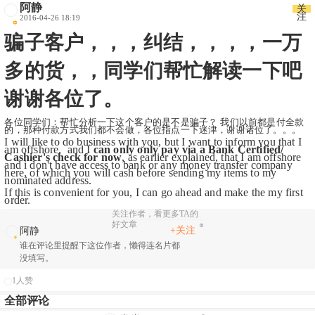
阿静
关
注
2016-04-26 18:19
骗子客户，，，纠结，，，，一万
多的货，，同学们帮忙解读一下吧
谢谢各位了。
各位同学们：帮忙分析一下这个客户的是不是骗子？ 我们以前都是付全款
的，那种付款方式我们都不会做，各位指点一下迷津，谢谢诸位了。。。
I will like to do business with you, but I want to inform you that I 
am offshore,  and I
 can only only pay via a Bank Certified/ 
Cashier's check for now
, as earlier explained, that I am offshore 
and i don't have access to bank or any money transfer company 
here, of which you will cash before sending my items to my 
nominated address.
If this is convenient for you, I can go ahead and make the my first 
order.
关注作者，看更多TA的
好文章
+关注
阿静
谁在评论里提醒下这位作者，懒得连名片都
没填写。
1人赞
全部评论