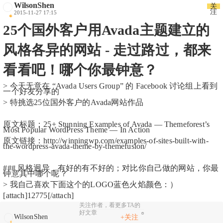
WilsonShen
关
注
2015-11-27 17:15
25个国外客户用Avada主题建立的
风格各异的网站 - 走过路过，都来
看看吧！哪个你最钟意？
> 今天无意在 “Avada Users Group” 的 Facebook 讨论组上看到
一个好友分享的
> 特挑选25位国外客户的Avada网站作品
原文标题：25+ Stunning Examples of Avada — Themeforest’s
Most Popular WordPress Theme — In Action
原文链接：http://winningwp.com/examples-of-sites-built-with-
the-wordpress-avada-theme-by-themefusion/
### 风格迥异，有好的有不好的；对比你自己做的网站，你最
钟意其中哪个呢？
> 我自己喜欢下面这个的LOGO蓝色火焰颜色：）
[attach]12775[/attach]
关注作者，看更多TA的
好文章
WilsonShen
+关注