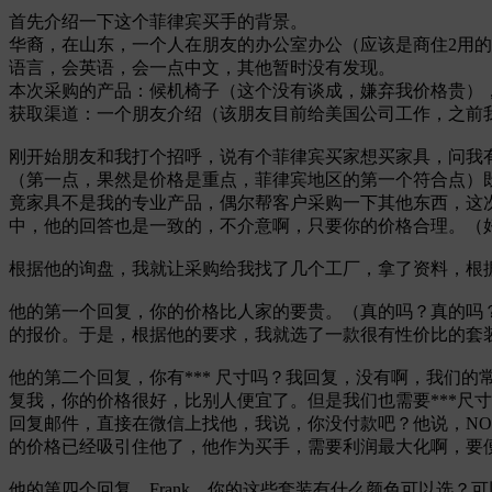
首先介绍一下这个菲律宾买手的背景。
华裔，在山东，一个人在朋友的办公室办公（应该是商住2用
语言，会英语，会一点中文，其他暂时没有发现。
本次采购的产品：候机椅子（这个没有谈成，嫌弃我价格贵）
获取渠道：一个朋友介绍（该朋友目前给美国公司工作，之前我们都在
刚开始朋友和我打个招呼，说有个菲律宾买家想买家具，问我
（第一点，果然是价格是重点，菲律宾地区的第一个符合点）
竟家具不是我的专业产品，偶尔帮客户采购一下其他东西，这
中，他的回答也是一致的，不介意啊，只要你的价格合理。（
根据他的询盘，我就让采购给我找了几个工厂，拿了资料，根
他的第一个回复，你的价格比人家的要贵。（真的吗？真的吗
的报价。于是，根据他的要求，我就选了一款很有性价比的套
他的第二个回复，你有*** 尺寸吗？我回复，没有啊，我们
复我，你的价格很好，比别人便宜了。但是我们也需要***尺
回复邮件，直接在微信上找他，我说，你没付款吧？他说，NOT YET。
的价格已经吸引住他了，他作为买手，需要利润最大化啊，要
他的第四个回复，Frank，你的这些套装有什么颜色可以选？