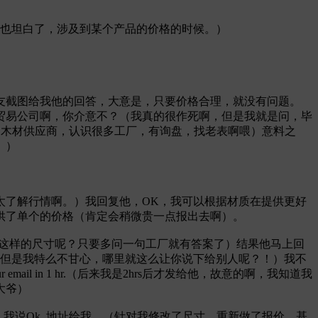
中也坦白了，涉及到某个产品的价格的时候。）
友截图给我他的回答，大意是，只要价格合理，就没有问题。
贸易公司啊，你介意不？（我真的很作死啊，但是我就是问，毕
的木材供应商，认识很多工厂，有询盘，找老表啊喂）意料之
。）
太了解行情啊。）我回复他，OK，我可以根据材质在提供更好
供了单个的价格（肯定会稍微贵一点报出去啊）。
到这样的尺寸呢？只要多问一句工厂就有答案了）结果他马上回
，但是我特么不甘心，哪里就这么让你说下给别人呢？！）我不
il in 1 hr.（后来我是2hrs后才发给他，故意的啊，我知道我
大爷）
我说Ok ,地址给我。（针对我修改了尺寸，重新做了报价，基