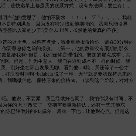
何电话，连快递单上都是我的联系方式，没有办法啊，要生存）。
明白他的意思了，他怕不防水！！！╮(╯▽╰)╭。。。我就
也不是特别满意，因为没有特别接近他期待的。我就只能引导
略整整比人家的少了5美金以上啊，虽然他的量真的不多）
选的这个色，材料有点贵，我要重新报价给你，请在30分钟内
生意人，你要尊总你之前的报价。（第一，他的数量没有预期的那么
的数量给我啊~但是，我们始终是理性的。要加的那点成本，其
守信啊。但是，作为生意人，我们在遇到成本不一样的时候，我
我。刚好坐在阳台发呆无聊。看到他call我，我还等了一会才
浪费时间啊~balabala 说了一堆，无非就是要我保持原来的
后，我哦微信他，保持原来的价格ok。（谈到这个阶段，对对方
I吧。他说，不要紧，我已经做好合同了，我怕你没有时间，不
为你的 尺寸改变了，交期需要重新确认，还有一些其他东
的你已经做好的PI.(偶尔，调戏一下他，让他耐心点。但是这