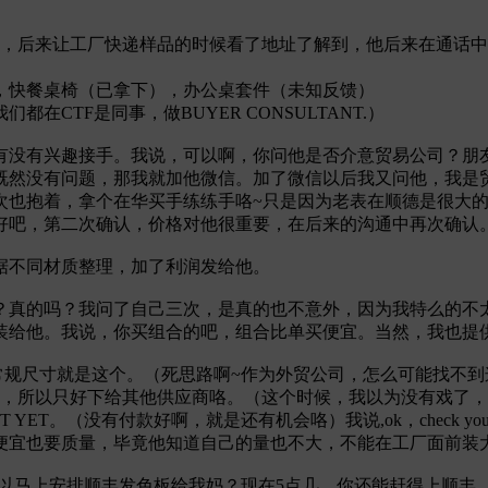
的，后来让工厂快递样品的时候看了地址了解到，他后来在通话
，快餐桌椅（已拿下），办公桌套件（未知反馈）
CTF是同事，做BUYER CONSULTANT.）
有没有兴趣接手。我说，可以啊，你问他是否介意贸易公司？朋
既然没有问题，那我就加他微信。加了微信以后我又问他，我是
次也抱着，拿个在华买手练练手咯~只是因为老表在顺德是很大
好吧，第二次确认，价格对他很重要，在后来的沟通中再次确认
据不同材质整理，加了利润发给他。
？真的吗？我问了自己三次，是真的也不意外，因为我特么的不
装给他。我说，你买组合的吧，组合比单买便宜。当然，我也提
的常规尺寸就是这个。（死思路啊~作为外贸公司，怎么可能找不
寸，所以只好下给其他供应商咯。（这个时候，我以为没有戏了
（没有付款好啊，就是还有机会咯）我说,ok，check your ema
便宜也要质量，毕竟他知道自己的量也不大，不能在工厂面前装
可以马上安排顺丰发色板给我妈？现在5点几，你还能赶得上顺丰。