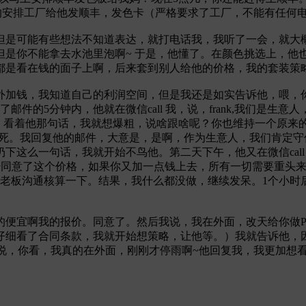
很淡定的安排工厂给他发顺丰，发色卡（严格要求了工厂，不能有任
但是可能有些想法不知道表达，就打电话我，我听了一会，就大概
但是你不能拿去水池里泡啊~ 于是，他懂了。在颜色挑选上，他
都是看在钱的面子上啊，后来套到别人给他的价格，我的套装策
外加钱，我知道自己的利润空间，但是我还是如实告诉他，喂，你
件的5分钟内，他就在微信call 我，说，frank,我们是
）看着他那句话，我就想爆粗，说啥跟啥呢？你也维持一个原来
作死。我回复他的邮件，大意是，是啊，作为生意人，我们肯定
这么一句话，我就开始不鸟他。第二天下午，他又在微信call 
已经同意了这个价格，如果你又加一点钱上去，所有一切需要重头来，好
老板沟通核算一下。结果，我什么都没做，继续发呆。1个小时
的便宜啊我的报价。同意了。然后我说，我在外面，改天给你做P
仔细看了合同条款，我就开始想策略，让他等。）我就告诉他，因
说，你看，我真的在外面，刚刚才停雨啊~他回复我，我更加想看