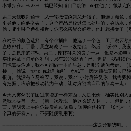
本维持在25%-28%，我已经知道自己能够hold住他了）
第二天他收到色卡，又一轮微信谈判又开始了。他选了颜色，
引导他，给他举栗子，这个产品是经过怎么处理的，会防水，
他，哪个哪个色很接近，你怎么搭配会好看。他也就接受了（
在椅子的颜色选择上有个小插曲，他选了一个色，工厂说要额
查收邮件。于是，我立马改了一下发给他。然后，5分钟，我发了邮
多，是原来的70%。第二，原材料真的贵了一点，但是不影响
实比起拿下订单的利润，只有2%的影响而已。但是，我继续
们也需要沟通，我不可能做亏本的生意，是吧？请你考虑。（扔下
接。）他说，frank ,你就别加那一点钱了，因为菲律宾那边
报价。我没有立马答应，我说，我2个小时后答复你，我需要和
有把握，应该把被动转为主动，让对方随着自己的节奏来走）
今天又突然发了图过来增加一样东西，又是报价，确实比别人
然我又要等一天。（第一次发现，他这么好人啊。。。但是，
西，我明天上午给你最后的PI.随后，随便给他拍了一张照片，
个真的要看人。。不要随便乱用啊）
--------------------------------------------------------------这是分割线啊。。
-