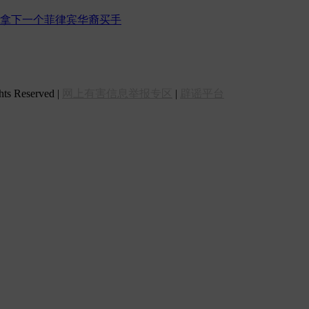
拿下一个菲律宾华裔买手
 Reserved |
网上有害信息举报专区
|
辟谣平台