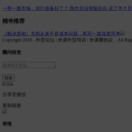
一带一路市场，你们准备好了？
我也无法登陆后台
花了半个月
精华推荐
（毅冰原创）关税从来不是成本问题，再写一篇深度思考
Copyright 2018 - 外贸论坛 | 米课外贸培训 | 米课圈协议，All Rights
圈内转发
0
/104
分享至微信
复制链接
举报