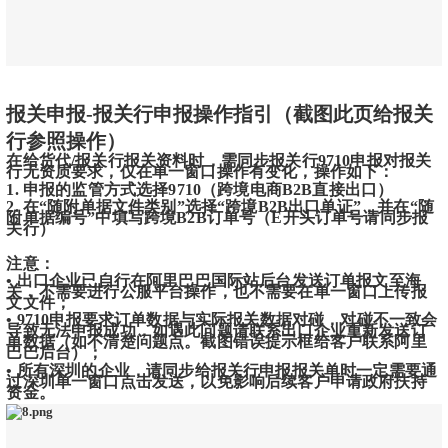
报关申报-报关行申报操作指引（截图此页给报关
行参照操作）
在给货代/报关行报关资料时，需同步报关行9710申报对报关
行无资质要求，仅在单一窗口操作有变化，操作如下：
1. 申报的监管方式选择9710（跨境电商B2B直接出口）
2. 在“随附单据文件类别”选择“跨境B2B出口单证”，并在“随
附单据编号”中填写跨境B2B订单号（E开头订单号请同步报
关行）
注意：
• 出口企业已自行在阿里巴巴国际站后台发送订单报文至海
关，不需要进行公服平台操作，也不需要在单一窗口上传报
文文件；
• 9710申报要求订单数据与实际报关数据对碰，对碰不一致会
导致无法申报成功，如遇此问题请联系出口企业重新发送订
单数据（如不清楚问题点。截图错误提示框给客户联系阿里
巴巴后台）；
• 所有深圳的企业，请同步给报关行申报报关单时一定需要通
过深圳单一窗口点击发送，以免影响后续客户申请政府扶持
资金。