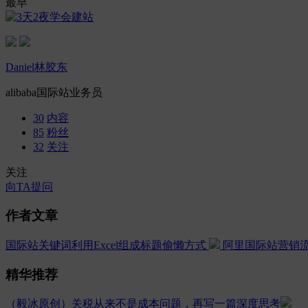
最早
Daniel林胶东
alibaba国际站业务员
30
内容
85
粉丝
32
关注
关注
向TA提问
作者文章
国际站关键词利用Excel组成标题偷懒方式
阿里国际站营销
精华推荐
（毅冰原创）关税从来不是成本问题，再写一篇深度思考