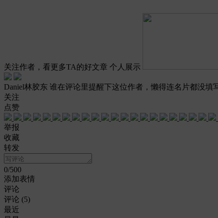
关注作者，看更多TA的好文章
个人展示
Daniel林胶东
谁在评论里提醒下这位作者，懒得连名片都没填
关注
点赞
举报
收藏
转发
0
/500
添加表情
评论
评论 (
5
)
最近