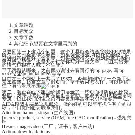
文章话题
目标受众
文章字数
其他细节想要在文章里写到的
只要回答一下这几个问题，这个工具就会结合谷歌SERP结果
给你一些副标题供你参考，如果你觉得ok,可以让它继续，两
分钟就帮你写好一篇文章。如果你觉得不ok,就对它发出你的
思路或者想法，也是几分钟给你写好一篇文章。而且写出来
的语气也很有人味，不生硬。
至于话题从哪来，之前颜sir说过去看同行的top page, 写top 
xxx产品的manufacturers等等
目前在三个网站上一共写了196篇，今年初刚招了一个新手运
营来帮我一起写文章，做页面。至于效果怎么样，可以继续
往下看结果展示那
第二，颜sir在线下课时给我们展示了一些页面排版做的比较
好的，对我们优化页面布局也有帮助。他说的
AIDA
模型
专词
专页
，也让我们的坦克页内容更加丰富和吸引B端客户一点。
AIDA模型主要是这几部分，做的好的可以牢牢抓住客户的眼
球，不自觉的想要联系我们。
A
ttention: banner, slogan (生产线图)
I
nterest: product, service (OEM, free CAD modification) - 强相关
性
D
esire: image/video (工厂，证书，客户来访)
A
ction: download/ items 