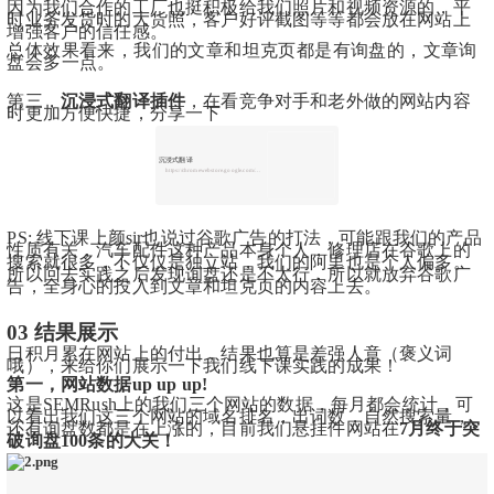
因为我们合作的工厂也挺积极给我们照片和视频资源的，平
时业务发货时的大货照，客户好评截图等等都会放在网站上
增强客户的信任感。
总体效果看来，我们的文章和坦克页都是有询盘的，文章询
盘会多一点。
第三，
沉浸式翻译插件
，在看竞争对手和老外做的网站内容
时更加方便快捷，分享一下
沉浸式翻译
https://chromewebstore.google.com/detail/沉浸式翻译-双语对照网页翻译-pdf文档翻译/bpoadfkcbjbfhfodiogcnhhhpibjhbnh
PS: 线下课上颜sir也说过谷歌广告的打法，可能跟我们的产品
性质有关，汽车配件这种产品本身个人，修理店在谷歌上的
搜索就很多，不仅仅是独立站，我们的阿里也是个人偏多。
所以回去实践之后发现询盘还是不太行，所以就放弃谷歌广
告，全身心的投入到文章和坦克页的内容上去。
03 结果展示
日积月累在网站上的付出，结果也算是差强人意（褒义词
哦），来给你们展示一下我们线下课实践的成果！
第一，网站数据up up up!
这是SEMRush上的我们三个网站的数据，每月都会统计，可
以看出我们这三个网站的域名排名，出词数，自然搜索量，
还有询盘数都是在上涨的，目前我们悬挂件网站在
7月终于突
破询盘100条的大关！