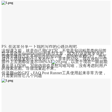
PS: 在这里分享一下我的写作的心路历程吧
没报课之前，就是自己用GPT写，不管是知识科普类的问答
型文章还是manufacturer列表型文章，因为行业是挺专业的，
我哪里懂得汽车各种部件的知识呢，就纯粹依赖GPT，他生
成什么我就复制什么发布什么，非常的AI化，现在放到一些
插件上去测都会显示100%AI
，以至于现在一眼就能
看出是AI写的。写的内容也是想写啥写啥，没有考虑到用户
的搜索意图。导致流量起不来。
但是颜sir的GPT - FAQ Post Runner工具使用起来非常方便，
只需要回答它几个问题