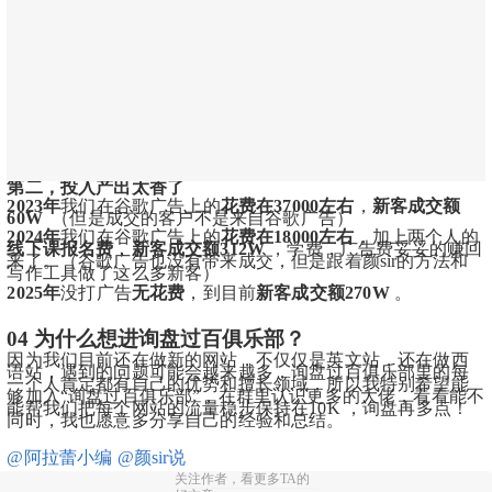
第二，投入产出太香了
2023年
我们在谷歌广告上的
花费在37000左右
，
新客成交额
60W 
 （但是成交的客户不是来自谷歌广告）
2024年
我们在谷歌广告上的
花费在18000左右
，加上两个人的
线下课报名费
，
新客成交额312W 
，学费，广告费妥妥的赚回
来了。（谷歌广告也没有带来成交，但是跟着颜sir的方法和
写作工具做了这么多新客）
2025年
没打广告
无花费
，到目前
新客成交额270W 
。
04 为什么想进询盘过百俱乐部？
因为我们目前还在做新的网站，不仅仅是英文站，还在做西
语站，遇到的问题可能会越来越多，询盘过百俱乐部里的每
一个人肯定都有自己的优势和擅长领域，所以我特别希望能
够加入“询盘过百俱乐部”，在群里认识更多的大佬，看看能不
能帮我们把每个网站的流量稳步保持在10K ，询盘再多点！
同时，我也愿意多分享自己的经验和总结。
@阿拉蕾小编
@颜sir说
关注作者，看更多TA的