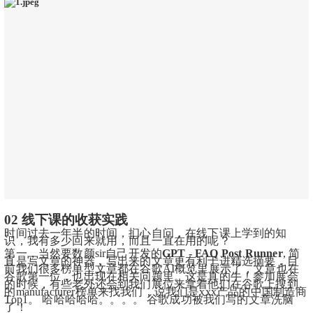
02 线下课的收获实践
时间过去一年半的时间，扪心自问，在线下课上学到的知
识，我有多少回来就用，而且一直在用的呢？
第一，当然要数颜sir自己开发的
GPT - 
FAQ Post Runner
, 简
直是写文章的神器，写出来的文章更有利于进精选摘要，目
前我们很多榜单型文章都在谷歌AI概览里展示了，文章也在
谷歌第一位，也出现在相关问题里。这是真的牛！参加展会
的时候，有些老外还会到我们展位来拿着他们在谷歌上搜到
的manufacturer榜单来找我们，说我们是xxx产品的中国制造商
Top1。 哈哈哈哈哈。。。。 谷歌成功被我们写的文章洗脑
了！