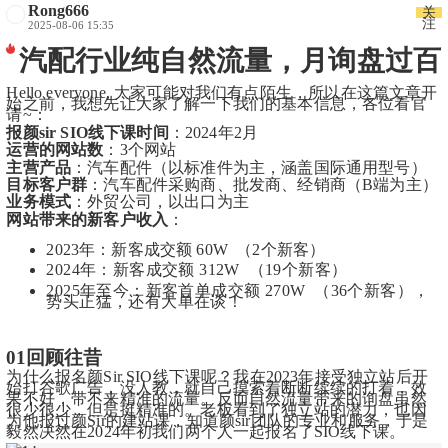
Rong666
关
注
2025-08-06 15:35
汽配行业纯自然流量，月询盘过百
Hello everyone, 大家可能对我们有点陌生，所以在这篇文章开
始之前，我想先让大家了解一下我们的基本信息，各位看官
请~：
报颜sir SIO线下课时间
：2024年2月
运营的网站数
：3个网站
主营产品
：汽车配件（以标准件为主，涵盖国际通用型号）
目标客户群
：汽车配件采购商、批发商、经销商（B端为主）
业务模式
：外贸公司，以出口为主
网站带来的新客户收入
：
2023年：新客成交额 60W  （2个新客）
2024年：新客成交额 312W  （19个新客）
2025年至今：新客首单成交额 270W  （36个新客），
势头正猛，还有大单在谈！
01回顾往昔
为什么报名颜Sir SIO线下课呢？我在2023年接受独立站后开
始打谷歌广告，没人教，就自己摸索着断断续续的打着，效
果不好，带不来精准的流量。反而自然流量带来的询盘虽然
很少很少，但是挺精准的。老板看到了独立站的潜力，也因
为他报过颜Sir的建站课，知道颜sir团队的专业和服务，于是
毅然决然在2024年初我们两个人一起报名了SIO线下课。