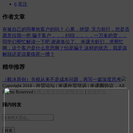
6
关注
作者文章
有被自己的同事抢客户的吗？
心累，绝望, 无力前行，您是否
愿意拉我一把
骗子客户，，，纠结，，，，一万多的货，，
同学们帮忙解读一下吧 谢谢各位了。
米课大虾们，求帮忙
啊，这个客户是什么意思啊？怕是骗子
这样的状态，我是该
解脱还是说要殊死一搏？
精华推荐
（毅冰原创）关税从来不是成本问题，再写一篇深度思考
Copyright 2018 - 外贸论坛 | 米课外贸培训 | 米课圈协议，All
Rights Reserved |
网上有害信息举报专区
|
辟谣平台
圈内转发