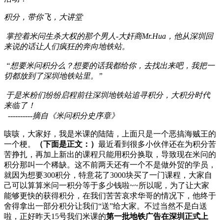
积分，带你飞，大讲堂
掌控着米问生杀大权的那个男人-大奸商Mr.Hua，他从深圳回
来说的话让人们疯狂的奔向地铁站。
“想要米问积分么？想要的话我都给你，去找出来吧，我把一
切都放到了深圳地铁站里。”
于是米粉们纷纷启程前往深圳地铁站追寻积分，大积分时代
来临了！
----------
摘自《米问积分史序章》
咳咳，大家好，我是米课的陆陆，上面只是一个恶搞海贼王的
一个梗。
（下面是正文：）
最近看到很多小伙伴还在为积分苦
苦挣扎，再加上新出的课程只能用积分换取，导致现在米问的
积分那叫一个稀缺。这不前两天还有一个不是做外贸的学员，
就因为想要300积分，特意花了3000块买了一门课程，大家自
己可以算算米问一积分等于多少钱啦~~所以呢，为了让大家
能够更快的获得积分，在我们苦苦哀求华哥的情况下，他终于
舍得拿出一部分积分让我们“送”给大家。不过当然不是白送
啦，正好昨天15号我们米课的
第一批地铁广告在深圳正式上