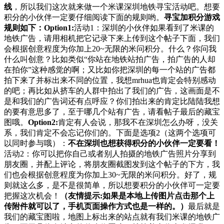
线
，所以我们这次就来做一个米课深圳地铁寻宝活动吧。想要
积分的小伙伴一定要仔细阅读下面的规则哟。
寻宝加积分游戏
规则如下：
Option1:
活动1：深圳的小伙伴如果看到了米课的
地铁广告，请用相机把它记录下来上传到这个帖子下面，我们
会根据创意程度为你加上20~无限的米问积分。什么？你问我
什么叫创意？比如类似“你站在地铁站拍广告，拍广告的人却
在拍你”这种感觉的啊；又比如你把深圳的每一个站的广告都
拍下来了并标出来不同的位置，我想mrhua也肯定会特别感动
的吧；再比如从挤车的人群中拍出了我们的广告，这画面是不
是和我们的广告词还有点呼应？你们拍出来的肯定比陆陆我想
的要有意思多了，至于哪几个站有广告，请看帖子最后的藏宝
图哦。
Option2:
肯定有人会说，那我不在深圳怎么办呀，没关
系，我们肯定不会忘记你们的。下面是选项2（这两个选项可
以同时参与哦）：
不在深圳也想获得积分的小伙伴一定要看！
活动2：你可以把你自己或者别人拍摄的地铁广告照片分享到
朋友圈，并配上评论，将朋友圈截图发到这个帖子的下方，我
们也会根据创意程度为你加上30~无限的米问积分。好了，规
则就这么多，是不是很简单，所以想要积分的小伙伴可一定要
把握这次机会！
（友情提示:如果是本地上传图片点击那个上
传附件就可以了，手机页面操作方式也是一样的。）
最后就是
我们的藏宝图啦，地图上标出来的站点就有我们米课的地铁广