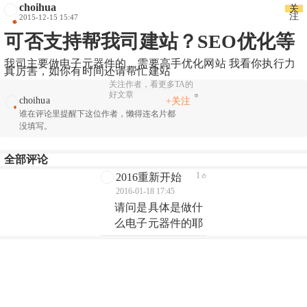
choihua
关
注
2015-12-15 15:47
可否支持帮我司建站？SEO优化等
我司主要做电子元器件的，需要高手优化网站 我看你执行力
真厉害，如你有时间还请帮忙建站
关注作者，看更多TA的
好文章
choihua
+关注
谁在评论里提醒下这位作者，懒得连名片都
没填写。
全部评论
1
2016重新开始
2016-01-18 17:45
请问是具体是做什
么电子元器件的耶