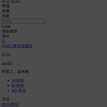
举报
收藏
转发
0
/500
添加表情
评论
rhce81
外贸人，老米粉。
39
内容
90
粉丝
420
关注
关注
向TA提问