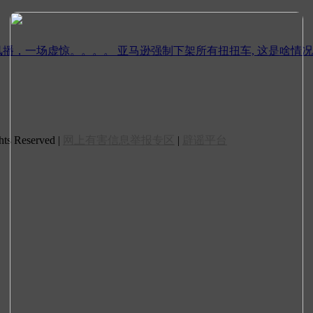
风播，一场虚惊。。。。
亚马逊强制下架所有扭扭车, 这是啥情
 Reserved |
网上有害信息举报专区
|
辟谣平台