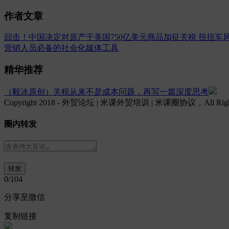
作者文章
回击！中国决定对原产于美国750亿美元商品加征关税
扭扭车
营销人员必备的社会化媒体工具
精华推荐
（毅冰原创）关税从来不是成本问题，再写一篇深度思考
Copyright 2018 - 外贸论坛 | 米课外贸培训 | 米课圈协议，All Rights
圈内转发
0
/104
分享至微信
复制链接