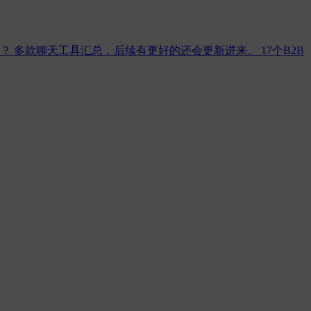
况？
多款聊天工具汇总，后续有更好的还会更新进来。
17个B2B