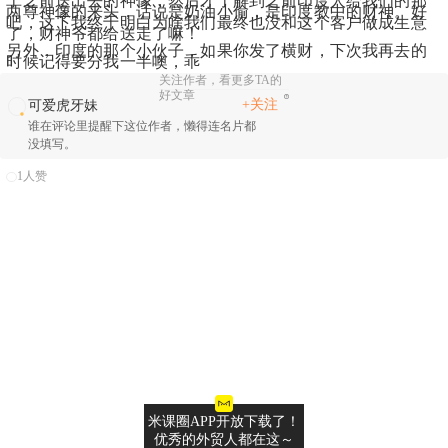
了之前送出去的神像，然后才了解到之前印度人给我们的那
两尊神像的来头，话说是奶油小偷，是印度教中的财神。好
吧，这下我终于明白为啥我们最终也没和这个客户做成生意
了，财神爷都给送走了嘛！
另外，印度的那个小伙子，如果你发了横财，下次我再去的
时候记得要分我一半噢，乖
关注作者，看更多TA的
好文章
+关注
可爱虎牙妹
谁在评论里提醒下这位作者，懒得连名片都
没填写。
1人赞
米课圈APP开放下载了！
优秀的外贸人都在这～