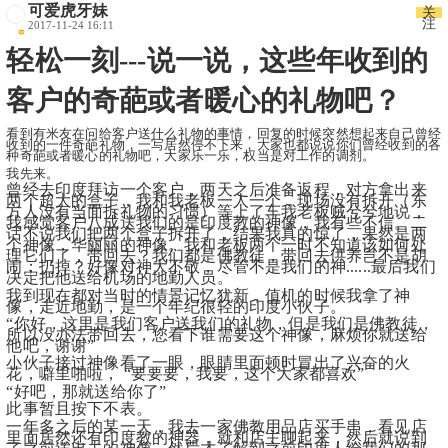
可爱虎牙妹
关
注
2017-11-24 16:11
轻松一刻---说一说，这些年收到的
客户的奇葩或者暖心的礼物吧？
看到有米友在问给客户送什么礼物的事情，回复的时候突然想起来自己曾经
收到的一件奇葩礼物，一写居然停不下来，大家也都说说你们曾经收到的各
种奇葩或者暖心的礼物吧，大家乐一乐，权当是对工作的调剂。
我先来。
曾经去印度拜访一个客户，两天之后准备返程，对方拿出来
两个超大的盒子，我和我老板一人一个，现场没有拆开（东
方人没有当面拆礼物的习惯）等上了车我老板贼兮兮地说，
我感觉客户八成送我们的是印度教的神像，我有些不信。二
话不说我们把两个盒子拆开了，结果我真的惊了，果然是两
个神像，华丽丽的神像。我和老板两个一时不知道该如何处
理它们了，带回去？我们都是佛教徒，带回去供养岂不是胡
闹；扔掉？好像对神大不敬，尽管不是我们的神......最后我们
决定把他送给机场的地勤人员。
我到现在都对当时的情景记忆犹新，值机的时候我拿了神
像，走近地勤，是一个年纪很轻的印度小伙子。
“你好，这里是我们客户送我们的礼物，但是我们是佛教徒，
所以没办法带回去，您看下谁需要这个神像，麻烦你就送给
他吧，谢谢” 
小伙子接过神像看了一眼，眼睛里面顿时冒出了兴奋的火
花，噼里啪啦， “要要要，我要，这个大家都喜欢”
“好吧，那就送给你了”
此事暂且按下不表。
一年多之后的某一天，我去一家佛教用品店买手串，看见店
里面居然还有印度教的神器，就和店主聊起来，然后就说到