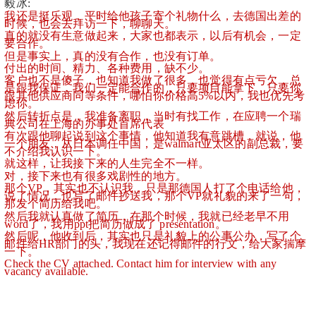
毅冰:
我还是挺乐观，平时给他孩子寄个礼物什么，去德国出差的
时候，也会去拜访一下，聊聊天。
真的就没有生意做起来，大家也都表示，以后有机会，一定
要合作。
但是事实上，真的没有合作，也没有订单。
付出的时间、精力、各种费用，缺不少。
客户也不是傻子，也知道我做了很多，也觉得有点亏欠，总
是跟我保证，我们一定能合作的，只要项目能拿下，只要你
跟其他供应商同等条件，哪怕你价格高5%以内，我也优先考
虑你。
然后转折点是，我准备离职，当时有找工作，在应聘一个瑞
典公司在上海的办事处首席代表
有次跟他聊起说到这个事情，他知道我有意跳槽，就说，他
一个朋友，从日本调任中国，是walmart亚太区的副总裁，要
不介绍我认识一下。
就这样，让我接下来的人生完全不一样。
对，接下来也有很多戏剧性的地方。
那个VP，其实也不认识我，只是那德国人打了个电话给他，
说了情况，也写了邮件抄送我，那个VP就礼貌的来了一句，
那发个简历给我吧。
然后我就认真做了简历，在那个时候，我就已经老早不用
word了，我用ppt把简历做成了 presentation。
然后呢，他收到后，其实也只是礼貌上的公事公办，写了个
邮件给HR部门的头，我现在还记得邮件的行文，给大家揣摩
一下。
Check the CV attached. Contact him for interview with any 
vacancy available.