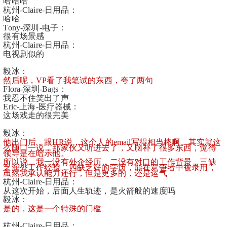
哈哈哈
杭州-Claire-日用品：
哈哈
Tony-深圳-电子：
很有场景感
杭州-Claire-日用品：
电视剧似的
毅冰：
然后呢，VP看了我笔试的东西，夸了两句
Flora-深圳-Bags：
我忍不住笑出了声
Eric-上海-医疗器械：
这场戏走的很完美
毅冰：
他出门后，跟HR说，这个人的email写得相当棒啊。其实就这
么随口一说，那家伙又听进去了，又脑补了很多东西，觉得
领导是在暗示他。
所以说，我一没有外企经历，二没有对口的工作背景，三缺
乏海外工作经验，四缺乏好的学历，能在竞争者中被录用，
虽然我承认能力还行，但是更多的，还是运气
杭州-Claire-日用品：
从这次开始，后面人生轨迹，是火箭般的速度吗
毅冰：
是的，这是一个特殊的门槛
杭州-Claire-日用品：