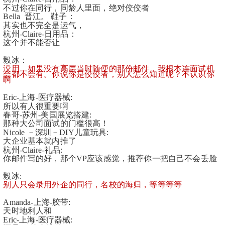
不过你在同行，同龄人里面，绝对佼佼者
Bella  晋江。 鞋子：
其实也不完全是运气，
杭州-Claire-日用品：
这个并不能否让
毅冰：
没用，如果没有高层当时随便的那份邮件，我根本连面试机
会都不会有。你说你是佼佼者，别人怎么知道呢？不认识你
啊
Eric-上海-医疗器械:
所以有人很重要啊
春哥-苏州-美国展览搭建:
那种大公司面试的门槛很高！
Nicole －深圳－DIY儿童玩具:
大企业基本就内推了
杭州-Claire-礼品:
你邮件写的好，那个VP应该感觉，推荐你一把自己不会丢脸
毅冰:
别人只会录用外企的同行，名校的海归，等等等等
Amanda-上海-胶带:
天时地利人和
Eric-上海-医疗器械: