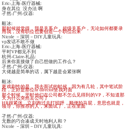
Eric-上海-医疗器械:
身在其位  没办法 啊
孑然-广州-仪器:
毅冰:
那时候就觉得，我是关系户，超级关系户，无论如何都要录
用我，没有职位也要创造一个职位出来
Nicole －深圳－DIY儿童玩具:
vp发话不敢不做
Eric-上海-医疗器械:
平时VP都见不到
杭州-Claire-礼品:
后来你直接做了自己想做的工作么？
孑然-广州-仪器:
大佬越是简单的话，属下越是会紧张啊
毅冰:
更戏剧性的是，我去面试的时候，因为有几轮，其中笔试阶
段，正好是那位hr director坐我对面
那个时候，平时他们在公司都不怎么见得到的VP，不知道那
天为什么突然去公司了
HR很紧张，立刻跑过去打招呼，顺便拍马屁，意思也就是，
领导，你推荐的人，来面试了，正在里面
孑然-广州-仪器:
无数的巧合凑成天时地利人和？
Nicole －深圳－DIY儿童玩具: