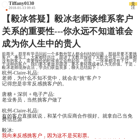
Tiffany0130
关
注
2018-01-13 09:45
【毅冰答疑】毅冰老师谈维系客户
关系的重要性---你永远不知道谁会
成为你人生中的贵人
前两天，群里有学员问起一个多数外贸人都会纠结的问题，那就是要不要挑
客户。事实上，大家都经历过，跟进了无数次报价了无数次可是一点进展都
没有的客人，需要报价的时候肯定会想起你，但是，一张单都没有下过。对
于这样的客户，我们要不要放弃跟进，要不要轻视或者认为无价值。于是，
毅冰老师现身说法，学员们获益良多，聊天总结如下：
杭州-Claire-礼品:
老师，为什么不知不觉中，就会去“挑”客户？
记得您是非常反感挑客户的。
唐糖 + 深圳 + 电子产品:
老业务员，当然挑客户做了
杭州-Claire-礼品:
有的客户直接就说，和某个供应商合作很好。就拿自己当免
费信息源
毅冰:
我向来反感挑客户，因为这不是买彩票。