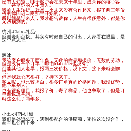
没有人知道，哪个客户会在未来十年里，成为你的核心客
户，甚至你的人生贵人。
我的人生转折，就是一个从来没有合作起来，报了两三年价
格的德国进口商那里开始的。
所以我是过来人，我才想告诉你，人生有很多意外，都是你
无法预测的。
杭州-Claire-礼品:
感谢老师点拨。其实有时候自己的付出，人家看在眼里，是
这个意思吧
毅冰:
我给客户服务了两年多，无数的样品和报价，无数的劳动，
但是没有一个订单，哪怕trial order也没有。
可能其他人老早，报两三次价格，没下文，接下来就会懈
怠。
但是我就心态很好，坚持下来了。
客人呢，也比较坦白，很多订单真的价格问题，我没优势，
他下单别人。
也有很多项目，我报了价，寄了样品，他也争取了，但是订
单他也没拿到。
就这么耗了两年多。
小五-河南-机械:
我们是外贸公司，遇到很配合的供应商，哪怕这次没合作，
基本也会留下来