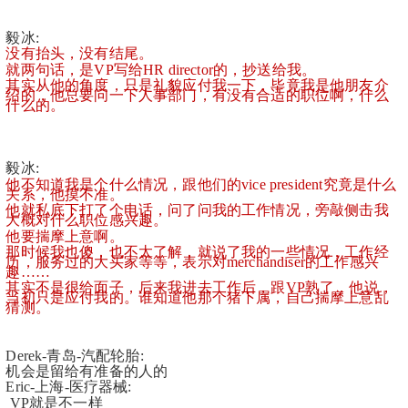
毅冰:
没有抬头，没有结尾。
就两句话，是VP写给HR director的，抄送给我。
其实从他的角度，只是礼貌应付我一下，毕竟我是他朋友介
绍的，他总要问一下人事部门，有没有合适的职位啊，什么
什么的。
毅冰:
他不知道我是个什么情况，跟他们的vice president究竟是什么
关系，他摸不准。
他就私底下打了个电话，问了问我的工作情况，旁敲侧击我
大概对什么职位感兴趣。
他要揣摩上意啊。
那时候我也傻，也不太了解，就说了我的一些情况，工作经
历，服务过的大买家等等，表示对merchandiser的工作感兴
趣……
其实不是很给面子，后来我进去工作后，跟VP熟了，他说，
当初只是应付我的。谁知道他那个猪下属，自己揣摩上意乱
猜测。
Derek-青岛-汽配轮胎:
机会是留给有准备的人的
Eric-上海-医疗器械:
 VP就是不一样 