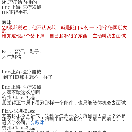
还是VP给内推的
Eric-上海-医疗器械:
HR吓得半死
毅冰:
VP跟我说过，他不认识我，就是随口应付一下那个德国朋友
的
谁知道他那个猪下属，自己脑补很多东西，主动叫我去面试
Bella  晋江。 鞋子:
人生如戏
Eric-上海-医疗器械:
 到了HR那里就不一样了
Eric-上海-医疗器械:
人家不敢这么想啊
杭州-Claire-礼品:
我觉得正常属下看到那样一个邮件，也只能给你机会去面试
了
Flora-深圳-Bags:
其实也不全是运气，这种运气为什么不落到别人身上？还是
冰大之前的付出，才得到了面试的机会，又靠自己的实力，
进入了公司。
@毅冰
杭州-Claire-礼品: