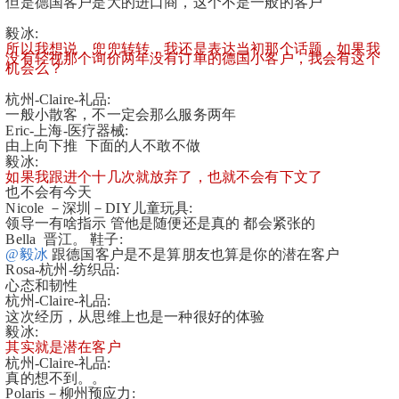
但是德国客户是大的进口商，这个不是一般的客户
毅冰:
所以我想说，兜兜转转，我还是表达当初那个话题，如果我
没有轻视那个询价两年没有订单的德国小客户，我会有这个
机会么？
杭州-Claire-礼品:
一般小散客，不一定会那么服务两年
Eric-上海-医疗器械:
由上向下推  下面的人不敢不做 
毅冰:
如果我跟进个十几次就放弃了，也就不会有下文了
也不会有今天
Nicole －深圳－DIY儿童玩具:
领导一有啥指示 管他是随便还是真的 都会紧张的
Bella  晋江。 鞋子:
@毅冰
 跟德国客户是不是算朋友也算是你的潜在客户
Rosa-杭州-纺织品:
心态和韧性
杭州-Claire-礼品:
这次经历，从思维上也是一种很好的体验
毅冰:
其实就是潜在客户
杭州-Claire-礼品:
真的想不到。。
Polaris－柳州预应力: