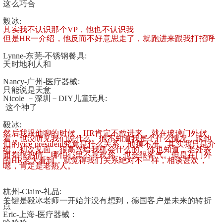
这么巧合
毅冰:
其实我不认识那个VP，他也不认识我
但是HR一介绍，他反而不好意思走了，就跑进来跟我打招呼
Lynne-东莞-不锈钢餐具:
天时地利人和
Nancy-广州-医疗器械:
只能说是天意
Nicole －深圳－DIY儿童玩具:
 这个神了
毅冰:
然后我跟他聊的时候，HR肯定不敢进来，就在玻璃门外候
着，也没听见我们说什么。他不知道我是个什么情况，跟他
们的vice president究竟是什么关系，他摸不准。其实我只是介
绍，初次见面，很高兴给我机会什么的。你也知道，老外表
面都很热情，哪怕心里不喜欢你，也会很客气。但是在门外
的HR老大看到，就觉得我们关系绝对不一样，相谈甚欢，
嗯，肯定是老熟人。
杭州-Claire-礼品:
关键是毅冰老师一开始并没有想到，德国客户是未来的转折
点
Eric-上海-医疗器械：