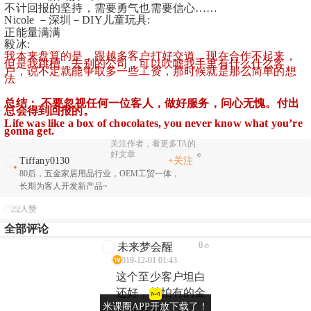
不计回报的坚持，需要勇气也需要信心……
Nicole －深圳－DIY儿童玩具:
正能量满满
毅冰:
我本来盘算的是，跟越多客户打好交道，现在合作不起来，
但是我跳槽，去别的公司，可以吹嘘我手里有什么什么客
户，说不定就能争取多一些工资，那时候就是那么简单的想
法
总结： 不要忽视任何一位客人，做好服务，问心无愧。付出
总会得到回报的。
Life was like a box of chocolates, you never know what you’re 
gonna get. 
关注作者，看更多TA的
好文章
Tiffany0130
+关注
80后，五金家居用品行业，OEM工贸一体，
长期为客人开发新产品~
22人赞
全部评论
0
未来梦会醒
2019-12-01 01:43
这个至少客户坦白
还好，就怕有的金
米课圈APP开放下载了！
口难撬的