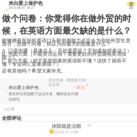
米白爱上保护色
关
注
2015-08-07 16:27
做个问卷：你觉得你在做外贸的时
候，在英语方面最欠缺的是什么？
能够拥有良好的英语口头和书面能力必定会为你的外贸生意
加分，想做个问卷，你认为你最大的短板是什么？
A. 口语沟通（具体点儿：不好意思说？不知道如何表达？）
B. 书面方面（不能灵活运用？需要更好的外贸函电英语技
能？）
C. 听力方面（对于某些国家的英语听不懂？说快了就听不
懂？专业词汇需要加强？）
还有其他吗？希望大家补充。
关注作者，看更多TA的
好文章
+关注
米白爱上保护色
谁在评论里提醒下这位作者，懒得连名片都
没填写。
8人赞
全部评论
0
沐阳就是法闻
2023-03-31 15:00