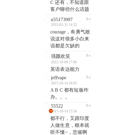
C 还有，不知道跟
客户聊些什么话题
u55173997
0
2023-03-31 14:32
courage，有勇气敢
说这对很多小白来
说都是欠缺的
0
强颜欢笑
2022-10-09 17:06
英语表达能力
jeffvape
0
2015-10-14 16:05
A B C 都有短板咋
办。。。
55522
0
2015-10-14 15:56
都不行，又跟印度
人做生意，根本就
听不懂~，悲催啊