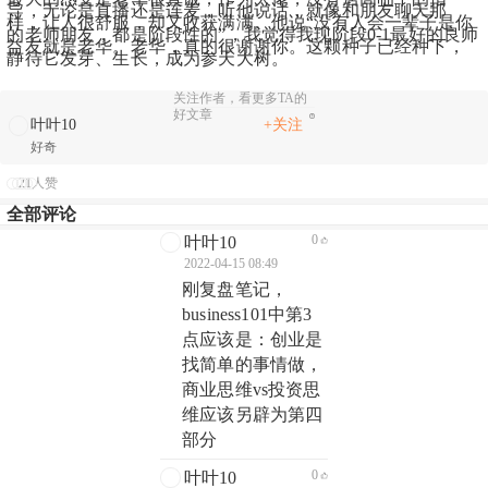
导，无论是直播还是连麦，听他说话，就像和朋友聊天那
样，让人很舒服，却又收获满满。他说“没有人会一辈子是你
的老师朋友，都是阶段性的”，我觉得我现阶段0-1最好的良师
益友就是老华。老华，真的很谢谢你。这颗种子已经种下，
静待它发芽、生长，成为参天大树。
关注作者，看更多TA的
好文章
+关注
叶叶10
好奇
21人赞
全部评论
0
叶叶10
2022-04-15 08:49
刚复盘笔记，
business101中第3
点应该是：创业是
找简单的事情做，
商业思维vs投资思
维应该另辟为第四
部分
0
叶叶10