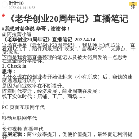
叶叶10
关
注
2022-04-14 18:53
《老华创业20周年记》直播笔记
#我想对老华说 华哥，谢谢你！
@阿拉蕾小编
《老华创业20周年记》直播笔记  2022.4.14
这场直播是《老华创业20周年记》，我从晚上8点15分，一直
看到12点半，陪伴到最后的“晚安”。全程4小时 ，无尿点、干
货满满。
下面是我看完直播整理的笔记以及被大佬启发的一点思考，
在这全部分享给你。
1. Check in
思考：
为什么现在的创业者开始做起来（小有所成）后，赚钱的速
度远远超过以前？
是因为商业效率在不断提升。
随着时代变迁，经济发展，商业周期在发展：
线下实体时代：店铺、工厂、商场......
↓
PC 页面互联网年代
↓
移动互联网年代
↓
长短视频 直播年代
底层逻辑：
商业效率提升，促使价值提升，最终促进利润提
升