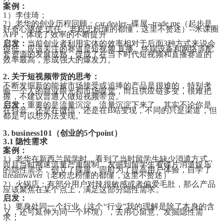
案例：
1）李佳琦；
2）老华的创业历程回顾：car dealer--碟屋--trade me（起步是
好奇心驱使 信任，老粉忠粉懂的都懂，这里不赘述）--米课圈
APP，体现了效率的不断提升
启发：
当前创业者利用实体的效率相对于后面3种方式来说会
很低，应该关注的赛道是短视频 直播。终端设备和网络等配
套资源的发展成熟，促成了在当下时代短视频和直播赛道的
效率最高，形成强大的爆发力。
2. 关于短视频带货的思考：
不断发掘新的能被市场接受或追捧的产品是很难的，特别考
验一个人的商业眼光和市场嗅觉，而且供应链多变，很难把
握，不建议普通人做短视频带货。
启发：
重要的是流量沉淀，流量沉淀下来了，其实不论你是
在抖音，还是在微信，还是在B站变现，不同的只是渠道，但
都是可以想办法变现。
3. business101（创业的5个point）
3.1 隐性需求
案例：
1）老华在新西兰留学时，看到了当时留学生缺少消遣方式，
而且当时网速流量严重限制，发掘到留学生看碟片消遣娱乐
的隐性需求，创立了碟屋，同时为了提高用户体验，自学了
dreamwaver（老粉忠粉懂的都懂，这里不赘述）
2）火锅店：有部分用户对辣很敏感或者偏爱毛肚，那么产品
应该聚焦在某个点上，满足这部分隐性需求。
启发：
1）要身处同一个行业（这个“行业”我的理解是除了本身的含
义，还可延伸为同一个环境），去用心留意、发掘隐性需
求；