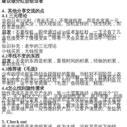
建议做分红型创业者
4.  其他分享交流的点
4.1 三元理论
当你只有5元时（资金不足）不要做投资，而是先发展一元，
去创业、做实业，强大现金流。投机是快的，快生快死，而
投资是慢的。
启发：
不要投机，即使通过all in或者加杠杆，一下子有了几
千万，表面上是得到，实际是失去，失去了踏实赚钱的心，
再也接受不了慢慢变富，终有一天会从某次all in中一切归
零。
知识补充：老华的三元理论
小钱买房，大钱投资
4.2寻找不变的东西
启发：
不变的东西是积累，重视时间的积累，经验的积累，
要刻意练习。
4.3推荐读《毛选》
少有的理论和实践结合得很好的案例。当时对不同阶层（农
民、工人、学生、资产阶级等）的理解、划分，就像对不同
类别的客户群进行深刻认知、划分，并将不同人群的利益点
平衡好，这个非常困难，《毛选》值得细读、精读。
4.4怎么找到隐性需求
隐性需求不是凭空产生的，第一个需要路径（身处这个“行
业”，去了解这个“行业”，去发掘隐性需求，用户需要，但用
户不知道自己需要，用户知道后才发现自己需要，这才是隐
性需求，解决为什么能赚钱），第二个是用商业模式去满足
这个需求（商业模式是放大器，解决活多久、赚多久）。延
伸：如果做产品，应当做好的产品，让客户满意的、受益的
产品。
5. Check out
最大的感受是老华很真诚，作为大佬，没有居高临下的指