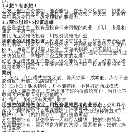
点。
3.4 想？有多想！
启发：
创业是否成功、能否赚钱，在于是否足够穷，如果不
是足够穷，那么是否足够想？是否足够想、天天想，是否有
极强的改变自己、改变现状的驱动力。
3.5 商业思维VS投资思维
商业是做生意，投资是投资带来回报的商业，所以二者是相
通的，本质一致。
要用商业思维做投资，用投资思维做商业。
用商业的思维做投资：
投资是投资好生意，好生意考虑的点
有利润率、现金流、可持续性等，评判的标准是综合维度的
ROE，净资产回报率（高效、简单的指标，但不是唯一指
标，15%-20%可能是个不错的企业，但roe是对企业过去商业
形势的反映，体现不了企业未来的发展）。
好的商业模式要关注数字，但不能只关注数字，好的商业模
式是具有可持续性，能够穿越很久的周期，投资企业的本质
就是看商业模式。
案例：
1）茅台：商业模式超级无敌、得天独厚：成本低、库存不会
贬值反而升值、品牌溢价；
2）江小白：贩卖情怀，并不能持续，不算好的商业模式；
3）B站：用爱发电，既然提供了好的价值给客户，为什么不
敢向客户索取应有的价值呢？
4）得到：势能没有发挥到最大
用投资的思维做商业，用投资思维思考商业形态：
公司具不
具备长期可持续性，能否持续产生现金流，收入多少、成本
多少、利润多少（在毛估基础上打个7折会比较接近真实）、
解决x factor（例如库存），进行价值重塑
分红型创业者：从创业第一天就可以赚钱，把创业做简单
资源型创业者：需要很多方面的资源，需要融资，把创业搞
得很复杂