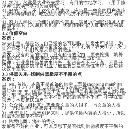
2）学习，永远是为业务去学习，有目的性地学习。（用于修
身养性的读书学习另当别论）；
3）好的产品，不止这个产品本身，应当是一整套的用户体验
（邵师傅修电脑、吃饭想到那个地方不好停车就已经打消念
头）
4）努力去寻找一个细分的隐性需求，满足这个细分领域人群
的隐性需求（米课其实也是，就是找到外贸人职业教育的隐
性需求）
3.2 价值空白
案例：
农夫山泉。都是水，自己煲的水可以喝，矿泉水可以喝，为
什么农夫山泉的水销售量这么大，产生利润？农夫山泉--我们
不生产水，我们只是大自然的搬运工。
启发：
没有商品的空白，只有价值的空白，要去挖掘、填补
价值的空白，商业/创业的本质是为客户创造价值。
延伸：
创业是找简单的事情做。起步资金不一定高。不是开
个店、花很多钱才是创业，最重要是发现隐性需求，然后解
决这个需求。
3.3 供需关系--找到供需极度不平衡的点
案例：
1）ME 首饰。本质不是首饰的供需，而是shopping mall的供
需。2011-2013年时，全国各城市在疯狂建造Shopping mall，
当时shopping mall供需不平衡，所以雨后春笋般崛起，ME 跟
着shopping mall借势增长。延伸来讲，有存在产品本身的供需
不平衡，但在当下，基本不是产品的供需不平衡，不存在信
息差，本质是认知差。
2）公众号。刚起来时需要看文章的人很多、写文章的人很
少，所以供需也是极度不平衡
3）樊登读书。抖音刚起来时，提供优质内容的人很少，所以
供需也是极度不平衡
4）跨境电商：海外的需求
发展得不好的企业，可以反思下是否找到供需极度不平衡的