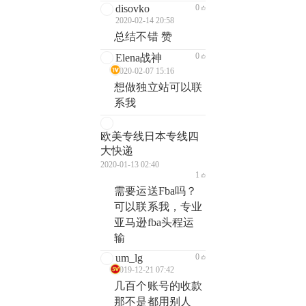
disovko
0
2020-02-14 20:58
总结不错 赞
0
Elena战神
2020-02-07 15:16
想做独立站可以联
系我
欧美专线日本专线四
大快递
2020-01-13 02:40
1
需要运送Fba吗？
可以联系我，专业
亚马逊fba头程运
输
um_lg
0
2019-12-21 07:42
几百个账号的收款
那不是都用别人