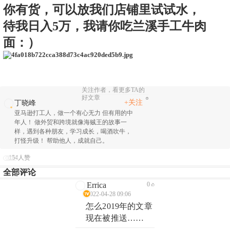
你有货，可以放我们店铺里试试水，
待我日入5万，我请你吃兰溪手工牛肉
面：）
关注作者，看更多TA的
好文章
+关注
丁晓峰
亚马逊打工人，做一个有心无力 但有用的中
年人！ 做外贸和跨境就像海贼王的故事一
样，遇到各种朋友，学习成长，喝酒吹牛，
打怪升级！ 帮助他人，成就自己。
154人赞
全部评论
Errica
0
2022-04-28 09:06
怎么2019年的文章
现在被推送……