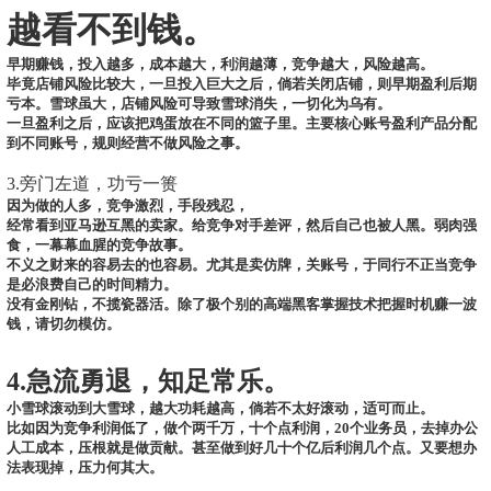
越看不到钱。
早期赚钱，投入越多，成本越大，利润越薄，竞争越大，风险越高。
毕竟店铺风险比较大，一旦投入巨大之后，倘若关闭店铺，则早期盈利后期
亏本。雪球虽大，店铺风险可导致雪球消失，一切化为乌有。
一旦盈利之后，应该把鸡蛋放在不同的篮子里。主要核心账号盈利产品分配
到不同账号，规则经营不做风险之事。
3.旁门左道，功亏一篑
因为做的人多，竞争激烈，手段残忍，
经常看到亚马逊互黑的卖家。给竞争对手差评，然后自己也被人黑。弱肉强
食，一幕幕血腥的竞争故事。
不义之财来的容易去的也容易。尤其是卖仿牌，关账号，于同行不正当竞争
是必浪费自己的时间精力。
没有金刚钻，不揽瓷器活。除了极个别的高端黑客掌握技术把握时机赚一波
钱，请切勿模仿。
4.急流勇退，知足常乐。
小雪球滚动到大雪球，越大功耗越高，倘若不太好滚动，适可而止。
比如因为竞争利润低了，做个两千万，十个点利润，20个业务员，去掉办公
人工成本，压根就是做贡献。甚至做到好几十个亿后利润几个点。又要想办
法表现掉，压力何其大。