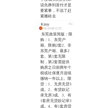
说先挣到首付才是
要紧事，不说了赶
紧搬砖去
Kimy
0
2016-10-06 22:25
东莞政策简版：限
购：1、东莞户
籍。限购2套2、非
东莞户籍。最多2
套。第1套无限
制，第2套需提供
购房之日前两年个
税或社保逐月连续
缴纳一年以上。限
贷：1、无房无贷3
成。2、有贷款记
录无房3成。3、有
1套房无贷款记录3
成。4、有1套房贷