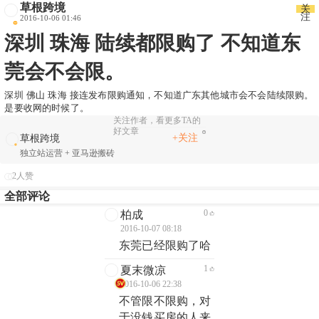
草根跨境
关
注
2016-10-06 01:46
深圳 珠海 陆续都限购了 不知道东
莞会不会限。
深圳 佛山 珠海 接连发布限购通知，不知道广东其他城市会不会陆续限购。
是要收网的时候了。
关注作者，看更多TA的
好文章
+关注
草根跨境
独立站运营 + 亚马逊搬砖
2人赞
全部评论
0
柏成
2016-10-07 08:18
东莞已经限购了哈
1
夏末微凉
2016-10-06 22:38
不管限不限购，对
于没钱买房的人来