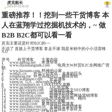
虎克船长
关
注
2015-07-22 01:53
重磅推荐！！挖到一些干货博客 本
人在蓝翔学过挖掘机技术的，~ 做
B2B B2C都可以看一看
其实主要还是针对B2C的~~
不说了 直接上干货博客 拿走不谢 我是米粉中的小小活雷锋  
XD
序号	外贸博客	主要内容
1	www.mrhua.net	米课华哥
2	www.dianshangtalk.com	电商大W外贸B2C全网推广营
销
3	www.liaosam.com  料神的小家
4	wmb2c.cn	外贸一切资讯，未来的巨头
5	zengliang.me	外贸高端SEO，网络营销
6	www.waimaoo.com	外贸博客
7	xiaoq.in	GA，adwords实践家
8	www.crissshare.us	LINKEDIN 攻略
9	www.jacindustry.org	JAC外贸家
10	www.life-cream.com	汤板唦的英文SEO博客
11	www.chendehui.com	陈德慧的博客
12	www.hurencai.com	尉聊子的外贸网络营销博客
13	www.oscaropinion.com	跨境电商咨询、顾问
14	www.fordqiu.com	外贸B2C攻略
15	www.xiatao.com	夏涛传统外贸博客
16	www.sunchao.com.cn	歪猫外贸营销博客
17	www.yuxiangwen.com	外贸操盘手余祥文
18	www.en-sem.com	亿恩社区