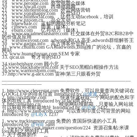
19	www.perome.com	外贸电商众媒体
20	www.xiwall.com	西墙电商网
21	www.shirleenblog.com	外贸网络营销
22	www.yonghappy.com	外贸SEO
23	www.bilinsocial.com	比邻互动facebook，培训
24	www.pzoom.cn	品众互动
25	bluewhale.cc	蓝鲸的网站分析笔记
26	cifnews.com	雨果（媒体）
27	eburn.com	亿邦动力（媒体）
28	www.socialmediasharer.com	社交媒体在外贸B2C和B2B中
的价值及应用
29	wayinwayout.com	adwords和GA 高手,adwords群组解答王
30	www.gaogu.info	高古博客外贸推广
31. www.chuiliu.com GA和adwords,BIng推广的论坛，宫鑫的
网站
32. www.huangfuyuan.com SEM 专家
33. qicai.us	奇才哥的SEO
34.xiaobeishare.com 顾小北
35.www.blackhatworld.com 关于SEO黑帽白帽操作方法
36.www.warriorsform.com
37.http://www.g-alex.com 雷神/第三只眼看外贸
——————————————————————————
————————
1. http://www.cleverstat.com 免费软件，可以批量查询关键词在
GOOGLE中的排名位置 Introduced by 
@波波
 2265
2. http://stylifyme.com           快速快速获取一个网站的配色和字
体的在线工具 Introduced by @Jack阿 4823
3. http://emailgo.cn/              根据网站搜邮箱，只要输入网站就
可以获取所有邮箱地址 Introduced by 
@小冰
 5432
4. https://www.zaubacorp.com/  可以查询印度公司背景的网站  
Introduced by 
@LilyX
 1237
1. www.trackingmore.com 免费的 查国际快递的小工具  
Introduced by 
@Will
 5488
2. wwww.http://ask.imiker.com/question/224  资源召集帖:米课
tool系列之外的好工具
3. 关于视频制作