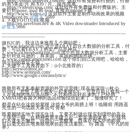
    https://studio.stupeflix.com/en/  该软件有免费和付费的，付费
的有5美金/月 和 $39 / 月。操作简单。
    https://videolicious.com/ 这款软件有免费版和付费版的。主
要针对ipone, ipad 和 ipod. 直接在iphone下载
    http://www.wideo.co 这款软件主要是制作动画效果的视频   
Introduced by 
@世玉
 5669
4. 下载YOUTUBE视频
    http://en.savefrom.net/ & 4K Video downloader Introduced by 
@世玉
5866
——————————————————————————
—————————
做B2C的，我这边来推荐几个网站吧：
1. www.terapeak.com 这个是EBAY后台大数据的分析工具，付
费；可以看EBAY上热卖产品是神马；
2. www.cn.trendsamazon.com 这个也是大数据分析工具，主要
是针对亚马逊的，有美国，英国和德国市场；
3. www.camelcamelcamel.com 这个你们自己去用吧，哈哈哈，
我介绍的肯定不错；
4. 关键字工具推荐如下：(i小北推荐的）
http://keywordtool.io/
http://www.semrush.com/
http://www.google.com/analytics/
致敬所有无私奉献资源的外贸活雷锋! 现在是深圳一枚小
SOHO，忽悠了两个朋友一起来做B2C，可是目前只有我一个
人在孤独的选品选品呀~ 不过相信会好起来的！已经用
XMIND把各路大神的选品经验综合起来了，慢慢研究了！
都是在站在这些前辈呀 这些大爷的肩膀上呀！临睡前 用路遥
先生的一句话跟大家说句 骨耐
既要脚踏实地于现实生活，又要不时跳出现实到理想的高台
上张望一眼。在精神世界里建立起一套丰满的体系，引领我
们不迷失不懈怠。待我们一觉醒来，跌落在现实中的时候，
可以毫无怨言地勇敢地承担起生活重担。 by 路遥 《平凡的世
界》