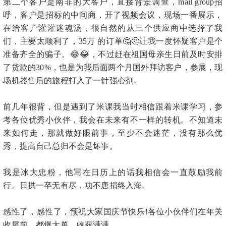
第二个客户是南非的大客户，直接背景调查，mail group招
呼，客户是招标的中间商，开了视频会议，现场一番展示，
在给客户灌灌迷魂汤，很自然的从三个供应商中选择了我
们，主要太顺利了，35万 的订单🤔🤔让我一度怀疑客户是个
准备齐全的骗子。😂😂，不过赶在祖国母亲生日前及时安排
了货款的30%，也是为我后面两个月国外拜访客户，参展，现
场机器售后的旅程打入了一针强心剂。
前几年很背，但是遇到了米课我当时相信跟着米课学习，参
考各位优秀小伙伴，我会在未来有不一样的转机。不知道未
来如何走，那就做好眼前事，至少不会迷茫，没有那么优
秀，提高自己总归不会是坏事。
我是冰大忠粉，他写在日历上的话我相信会一直鼓励我前
行。日拱一卒无有尽，功不唐捐终入海。
感性了，感性了，预祝大家国庆节快乐!各位小伙伴们在年关
收尾前，都爆大单，收获满满。