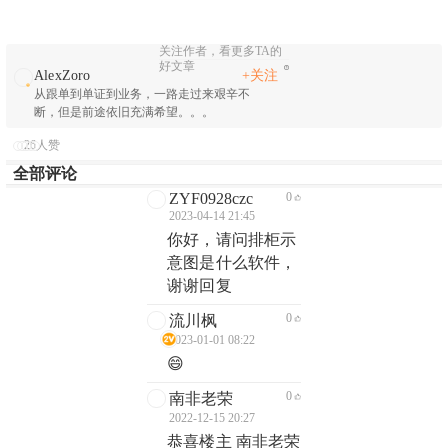
关注作者，看更多TA的
好文章
AlexZoro
+关注
从跟单到单证到业务，一路走过来艰辛不
断，但是前途依旧充满希望。。。
26人赞
全部评论
ZYF0928czc
0
2023-04-14 21:45
你好，请问排柜示
意图是什么软件，
谢谢回复
0
流川枫
2023-01-01 08:22
😄
0
南非老荣
2022-12-15 20:27
恭喜楼主 南非老荣