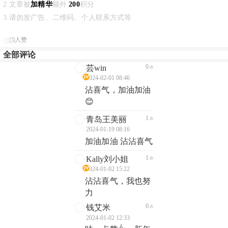
2.文章被
加精华
额外
200
积分
3.请勿发广告、二维码、个人联系方式等
10人赞
全部评论
0
芸win
2024-02-01 08:46
沾喜气，加油加油
😊
1
青岛王美丽
2024-01-19 08:16
加油加油 沾沾喜气
1
Kally刘小姐
2024-01-02 15:22
沾沾喜气，我也努
力
0
钱艾米
2024-01-02 12:33