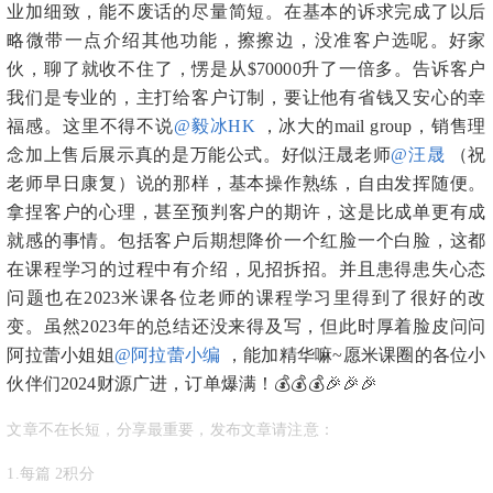
业加细致，能不废话的尽量简短。在基本的诉求完成了以后
略微带一点介绍其他功能，擦擦边，没准客户选呢。好家
伙，聊了就收不住了，愣是从$70000升了一倍多。告诉客户
我们是专业的，主打给客户订制，要让他有省钱又安心的幸
福感。这里不得不说
@毅冰HK
，冰大的mail group，销售理
念加上售后展示真的是万能公式。好似汪晟老师
@汪晟
（祝
老师早日康复）说的那样，基本操作熟练，自由发挥随便。
拿捏客户的心理，甚至预判客户的期许，这是比成单更有成
就感的事情。包括客户后期想降价一个红脸一个白脸，这都
在课程学习的过程中有介绍，见招拆招。并且患得患失心态
问题也在2023米课各位老师的课程学习里得到了很好的改
变。
虽然2023年的总结还没来得及写，但此时厚着脸皮问问
阿拉蕾小姐姐
@阿拉蕾小编
，能加精华嘛~
愿米课圈的各位小
伙伴们2024财源广进，订单爆满！💰💰💰🎉🎉🎉
文章不在长短，分享最重要，发布文章请注意：
1.每篇 2积分